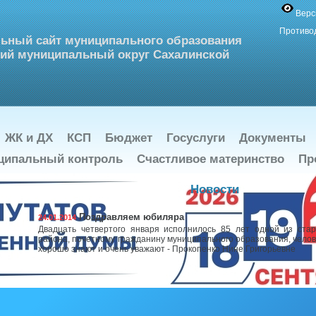
Верс
Противо
ьный сайт муниципального образования
ий муниципальный округ Сахалинской
ЖК и ДХ
КСП
Бюджет
Госуслуги
Документы
ципальный контроль
Счастливое материнство
Пр
Новости
Поздравляем юбиляра
24.01.2014
Двадцать четвертого января исполнилось 85 лет одной из ста
района, почетному гражданину муниципального образования, челове
хорошо знают и очень уважают - Прокопенко Нине Григорьевне