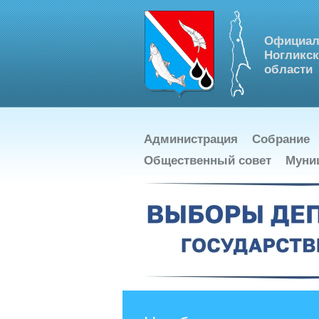
Официал
Ногликск
области
Администрация
Собрание
Общественный совет
Муни