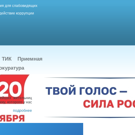
ия для слабовидящих
действие коррупции
ТИК
Приемная
окуратура
рейших жительниц
ку, которого у нас
подробнее