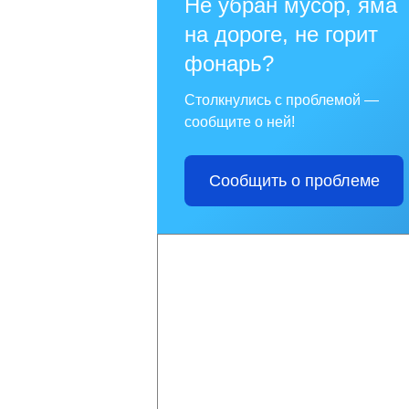
Не убран мусор, яма
на дороге, не горит
фонарь?
Столкнулись с проблемой —
сообщите о ней!
Сообщить о проблеме