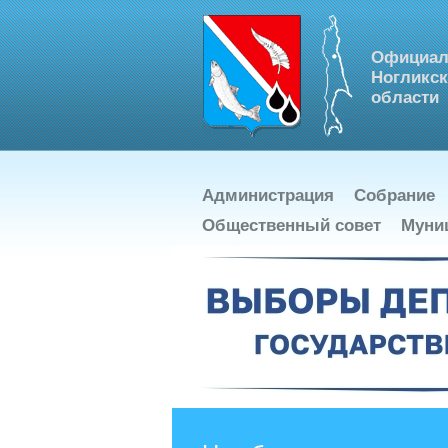
Официал
Ногликск
области
Администрация
Собрание
Общественный совет
Муни