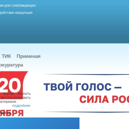
ия для слабовидящих
действие коррупции
ТИК
Приемная
окуратура
 вправе вернуть
ь фотографировать
материале.
подробнее
актов
подробнее