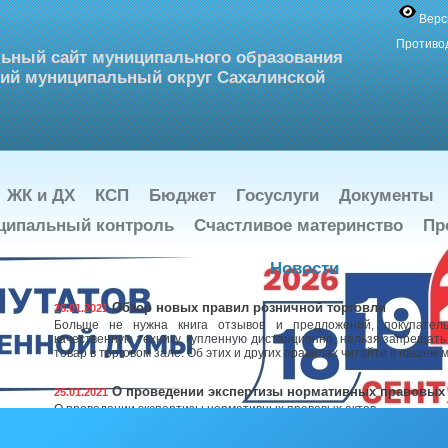
Верс
Противо
ьный сайт муниципального образования
ий муниципальный округ Сахалинской
ЖК и ДХ
КСП
Бюджет
Госуслуги
Документы
ципальный контроль
Счастливое материнство
Пр
Новости
Обзор новых правил розничной торговли
26.01.2021
Больше не нужна книга отзывов и предложений, покупатель
качественную технику, купленную дистанционно, нельзя запрещат
товар в торговом зале. Об этих и других правилах читайте в нашем 
О проведении экспертизы нормативных правовых 
25.01.2021
О проведении экспертизы нормативных правовых актов
Льготы на имущественные налоги