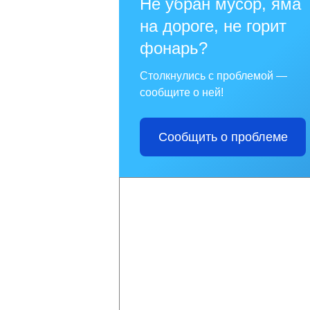
Не убран мусор, яма
на дороге, не горит
фонарь?
Столкнулись с проблемой —
сообщите о ней!
Сообщить о проблеме