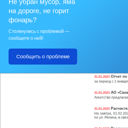
Не убран мусор, яма
осуществляется в р
на дороге, не горит
Вниманию
31.01.2023
Начался прием заяв
фонарь?
VI Всеро
31.01.2023
Столкнулись с проблемой —
«Идеи, преображ
Информация о Конку
сообщите о ней!
сайте http://россия
преображающие гор
Сообщить о проблеме
Единый н
31.01.2023
С реквизитами для
России https://www.na
Отчет по
31.01.2023
за период с 1 январ
АО «Саха
31.01.2023
Агентство предлагае
Расчистк
31.01.2023
На завтра, 01.02.20
по ул. Репина, в св