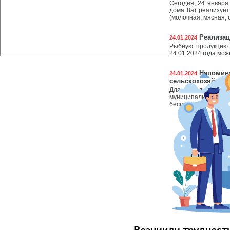
Сегодня, 24 января
дома 8а) реализуе
(молочная, мясная,
Реализац
24.01.2024
Рыбную продукцию 
24.01.2024 года мо
Напомина
24.01.2024
сельскохозяйстве
Для реализации и
муниципального о
бесплатные торговы