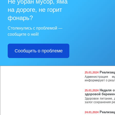
Не убран мусор, яма
Реализац
31.01.2024
на дороге, не горит
Администрация му
информирует о реал
фонарь?
Реализац
30.01.2024
Столкнулись с проблемой —
Администрация му
информирует о реал
сообщите о ней!
О недопу
26.01.2024
несанкционирова
Сообщить о проблеме
Ветеринарными пр
биологических отх
юридическими лиц
утилизации биологи
Реализац
25.01.2024
Администрация му
информирует о реал
Неделя о
25.01.2024
здоровой береме
Здоровое питание, д
залог сохранения ре
Реализац
24.01.2024