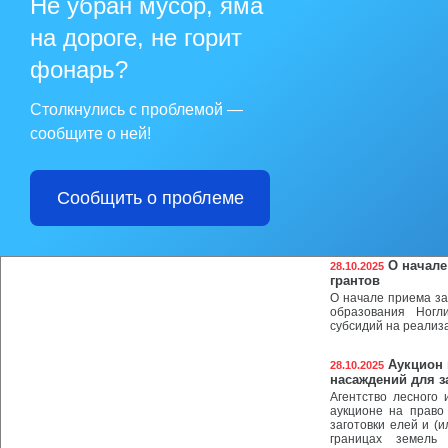
Не убран мусор, яма
О провед
29.10.2025
на дороге, не горит
Отдел экономики
муниципальный окру
оценки регулирую
фонарь?
муниципального обр
«Об утверждении по
на муниципальны
Столкнулись с проблемой —
автомобильным тран
муниципальный ок
сообщите о ней!
тарифам».
Фестивал
29.10.2025
Сообщить о проблеме
4 ноября муницип
Советуем заранее з
гастрономическая п
О начале
28.10.2025
грантов
О начале приема за
образования Ногл
субсидий на реализ
Аукцион 
28.10.2025
насаждений для з
Агентство лесного
аукционе на право
заготовки елей и (
границах земель 