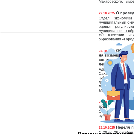
Макаровского, Тымов
О провед
27.10.2025
Отдел экономики
муниципальный окру
оценки регулирую
муниципального обр
«О внесении изм
образования «Городс
Объявлен
24.10.2025
на возмещение ча
социально ориен
лекарственными 
Администрация му
Сахалинской обла
субсидии на возм
деятельности со
лекарственными ср
аптека)
Преврати
23.10.2025
грант «Агростарта
Объявляется отбор 
рублей на реализац
Неделя п
23.10.2025
С 20 по 26 октябр