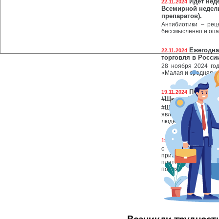
Идет нед
22.11.2024
Всемирной недел
препаратов).
Антибиотики – рец
бессмысленно и опа
Ежегодна
22.11.2024
торговля в Росси
28 ноября 2024 год
«Малая и средняя т
Приглаша
19.11.2024
#ЩедрыйВторник
#ЩедрыйВторник – 
является привлечен
людей в благотвори
Внимание
19.11.2024
с 1 января 2025
применяющие упр
плательщиками НДС
пониженным ставкам