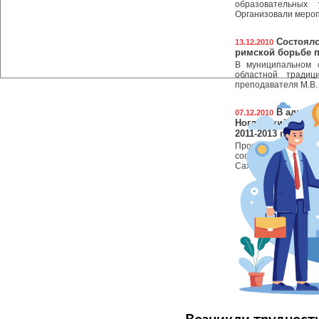
образовательных 
Организовали мероп
Состоялс
13.12.2010
римской борьбе п
В муниципальном о
областной традиц
преподавателя М.В.
В админи
07.12.2010
Ногликский» сост
2011-2013 годы.
Прогноз разработа
соответствии со 
Сахалинской области 