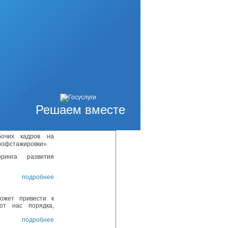
ством Сахалинской
даленных от сетей
ссовую технику в
ных документов в
подробнее
одели «Поддержка
о регулированию
тно с электронной
дчикам,
подробнее
Решаем вместе
очих кадров на
рофстажировки».
ринга развития
подробнее
ожет привести к
от нас порядка,
подробнее