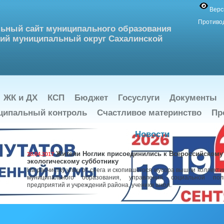
Верс
Противо
ьный сайт муниципального образования
ий муниципальный округ Сахалинской
ЖК и ДХ
КСП
Бюджет
Госуслуги
Документы
ципальный контроль
Счастливое материнство
Пр
Новости
Жители Ноглик присоединились к Всероссийскому
30.04.2017
экологическому субботнику
На расчистку улиц от снега и скопившегося мусора вышли коллект
муниципального образования, управления социальной по
предприятий и учреждений района, ученики школ.
О применении контрольно-кассовой техники в реж
28.04.2017
фискальных документов.