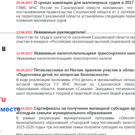
О сроках навигации для маломерных судов в 2017 
25.04.2017
ГИМС МЧС России по Сахалинской области напоминает, что 
постановлением правительства Сахалинской области от 2 октября
на территории Сахалинской области установлены следующие пери
плавания маломерных судов
Уважаемые руководители!
13.04.2017
Агентство по труду и занятости населения Сахалинской области пр
участие в конкурсе «Российская организация высокой социальной 
 в
Уважаемые налогоплательщики транспортного нало
12.04.2017
Уважаемые налогоплательщики транспортного налога!
Пятиклассники из Ноглик приняли участие в облас
06.04.2017
«Подготовка детей по вопросам безопасности»
В ходе реализации программы «Что делать в чрезвычайных ситуа
которой являются ГУ МЧС России по Сахалинской област
образования области, компания «Сахалин Энерджи») пятиклассн
школ познакомились с теорией и практикой спасения людей в чрез
Сертификаты на получение жилищной субсидии вр
06.04.2017
молодым семьям муниципального образования
В рамках реализации муниципальной программы «Обеспеч
муниципального образования «Городской округ Ногликский» качес
2015-2020 годы» три ногликские семьи получили субсидию на приоб
Мэр муниципального образования «Городской округ