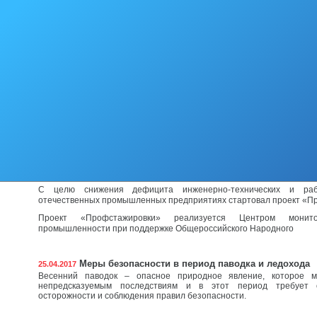
В рамках Федерального закона от 22.05.2003 №54-ФЗ Правитель
области утвержден Перечень местностей Сахалинской области у
связи, в которых пользователи могут применять контрольно-ка
режиме, не предусматривающем обязательной передачи фискаль
налоговые органы в
Вниманию участников закупок!
28.04.2017
В рамках реализации дорожной карты по внедрению целевой м
малого и среднего предпринимательства» министерство п
контрактной системы в сфере закупок Сахалинской области совмес
торговой площадкой «РТС-Тендер» предлагает поставщикам, подря
Профстажировки
28.04.2017
Вниманию работодателей!
С целю снижения дефицита инженерно-технических и раб
отечественных промышленных предприятиях стартовал проект «П
Проект «Профстажировки» реализуется Центром монито
промышленности при поддержке Общероссийского Народного
Меры безопасности в период паводка и ледохода
25.04.2017
Весенний паводок – опасное природное явление, которое м
непредсказуемым последствиям и в этот период требует 
осторожности и соблюдения правил безопасности.