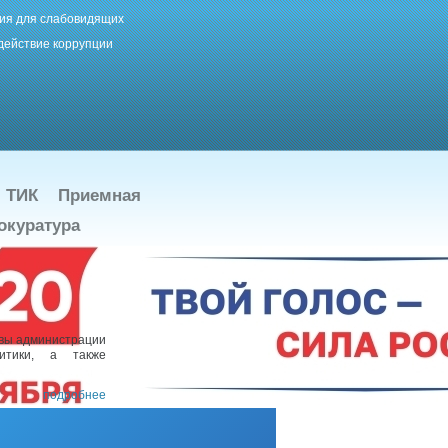
ия для слабовидящих
действие коррупции
ТИК
Приемная
окуратура
ивы администрации
литики, а также
подробнее
име передачи