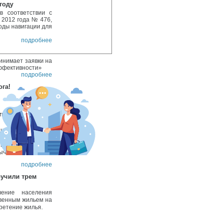
году
в соответствии с
 2012 года № 476,
оды навигации для
подробнее
инимает заявки на
эффективности»
подробнее
га!
подробнее
тном проекте
циях» (партнерами
и, министерство
ики из ногликских
вычайных
подробнее
учили трем
ение населения
твенным жильем на
ретение жилья.