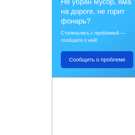
Не убран мусор, яма
на дороге, не горит
фонарь?
Столкнулись с проблемой —
сообщите о ней!
Сообщить о проблеме