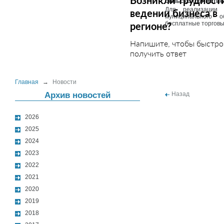
Возникли трудност
сельскохозяйстве
Для реализации и
ведении бизнеса в
муниципального о
регионе?
бесплатные торговы
Напишите, чтобы быстро
получить ответ
Главная
→
Новости
Архив новостей
Назад
2026
2025
2024
2023
2022
2021
2020
2019
2018