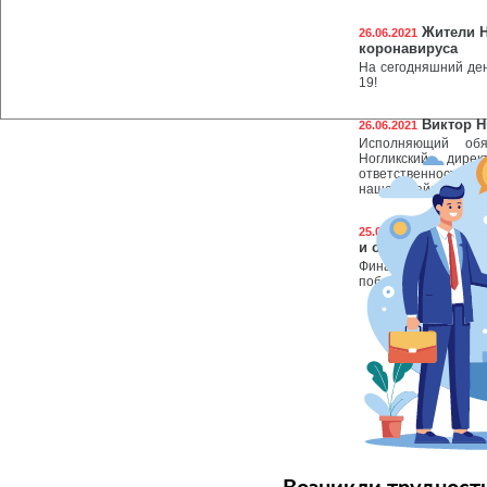
Жители Н
26.06.2021
коронавируса
На сегодняшний ден
19!
Виктор Н
26.06.2021
Исполняющий обя
Ногликский», дире
ответственность з
нашего района в це
Итоги об
25.06.2021
и открытых финан
Финансовое управле
победило в номинац