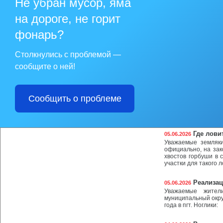
Не убран мусор, яма
деятельность на т
соблюдения сроко
на дороге, не горит
работников и о дохо
фонарь?
Неделя с
05.06.2026
безопасность и 
Столкнулись с проблемой —
В России продолжа
сообщите о ней!
заболеваний, сниж
жизни среди несо
здравоохранения Р
Сообщить о проблеме
Отключен
05.06.2026
АО «НГЭС» уведомл
подача эл. энергии
Где лови
05.06.2026
Уважаемые земляки
официально, на зак
хвостов горбуши в 
участки для такого 
Реализац
05.06.2026
Уважаемые жители
муниципальный окру
года в пгт. Ноглики: