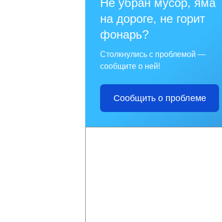
Не убран мусор, яма
на дороге, не горит
фонарь?
Столкнулись с проблемой —
сообщите о ней!
Сообщить о проблеме