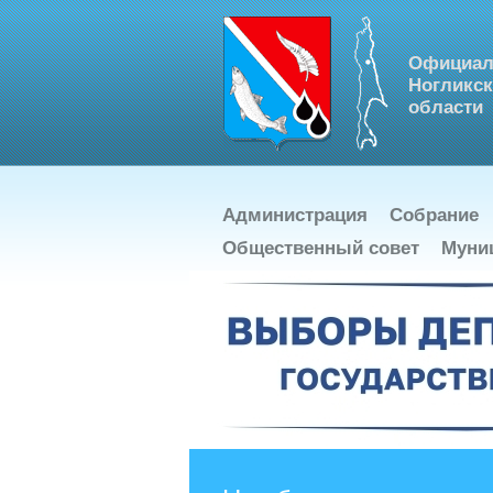
Официал
Ногликск
области
Администрация
Собрание
Общественный совет
Муни