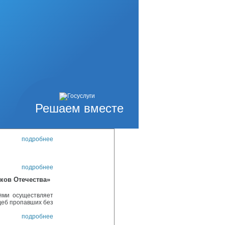
икский» Галиной
Гордеевой, Ритой
подробнее
улирования
 администрации
ляет о проведении
м (за исключением
ндивидуальным
Решаем вместе
подробнее
подробнее
подробнее
ков Отечества»
ями осуществляет
деб пропавших без
подробнее