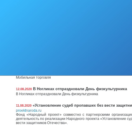
отдела экономики администрации МО «Городской округ Ногл
Кононенко и членов совета «Серебряных волонтеров» Наталией 
Сергеевой, Татьяной Бобровой.
На встрече присутствующие познакомились с
Об обсуждении идеи предлагаемого правового рег
25.08.2020
Отдел жилищно-коммунального и дорожного хозяйства
муниципального образования «Городской округ Ногликский» уведом
публичных обсуждений идеи введения субсидии юридическим лица
государственных (муниципальных) учреждений) и и
предпринимателям на возмещение
Мобильная торговля
19.08.2020
Мобильная торговля
В Ногликах отпраздновали День физкультурника
12.08.2020
В Ногликах отпраздновали День физкультурника
«Установление судеб пропавших без вести защитни
11.08.2020
proektnaroda.ru
Фонд «Народный проект» совместно с партнерскими организаци
деятельность по реализации Народного проекта «Установление су
вести защитников Отечества».