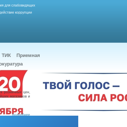
ия для слабовидящих
действие коррупции
ТИК
Приемная
окуратура
а розничных цен,
айших магазинов и
подробнее
овой, начальника