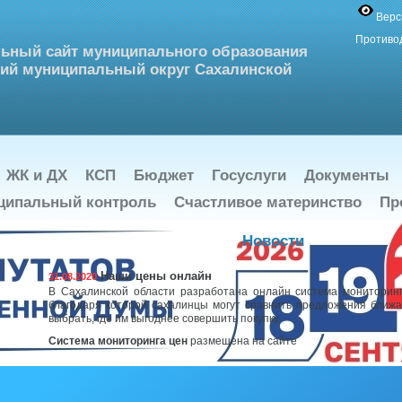
Верс
Противо
ьный сайт муниципального образования
ий муниципальный округ Сахалинской
ЖК и ДХ
КСП
Бюджет
Госуслуги
Документы
ципальный контроль
Счастливое материнство
Пр
Новости
Наши цены онлайн
31.08.2020
В Сахалинской области разработана онлайн система мониторинг
благодаря которой сахалинцы могут сравнить предложения ближ
выбрать, где им выгоднее совершить покупку.
Система мониторинга цен
размещена на сайте
"Серебряные волонтеры" проводят рейды
27.08.2020
В мэрии состоялось совещание с участием вице-мэра Ирины Мик