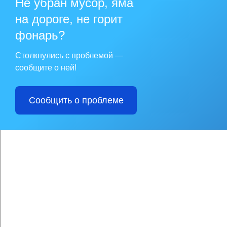
Не убран мусор, яма
03.09.2009
Ветераны Великой О
на дороге, не горит
второй мировой вой
фонарь?
1 сентяб
01.09.2009
1 сентября в школа
Столкнулись с проблемой —
сообщите о ней!
Сообщить о проблеме