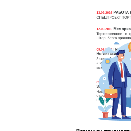
РАБОТА 
13.09.2016
СПЕЦПРОЕКТ ПОРТ
Мемориал
12.09.2016
Торжественное от
Штернберга прошло 
Первенст
09.09.2016
Ногликский» сре
8 сентября 2016 го
«Городской округ 
мужчин и женщин. В 
Торжеств
05.09.2016
ЗАГС Ногликского
Накануне празднован
отделе ЗАГС Но
новорожденных.