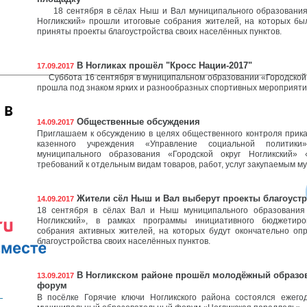
18 сентября в сёлах Ныш и Вал муниципального образования 
Ногликский» прошли итоговые собрания жителей, на которых бы
приняты проекты благоустройства своих населённых пунктов.
В Ногликах прошёл "Кросс Нации-2017"
17.09.2017
Суббота 16 сентября в муниципальном образовании «Городской 
прошла под знаком ярких и разнообразных спортивных мероприяти
 в
Общественные обсуждения
14.09.2017
Приглашаем к обсуждению в целях общественного контроля прик
казенного учреждения «Управление социальной политики
муниципального образования «Городской округ Ногликский»
требований к отдельным видам товаров, работ, услуг закупаемым 
Жители сёл Ныш и Вал выберут проекты благоустр
14.09.2017
18 сентября в сёлах Вал и Ныш муниципального образования 
Ногликский», в рамках программы инициативного бюджетиро
собрания активных жителей, на которых будут окончательно оп
благоустройства своих населённых пунктов.
В Ногликском районе прошёл молодёжный образо
13.09.2017
форум
В посёлке Горячие ключи Ногликского района состоялся ежег