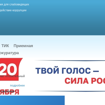
ия для слабовидящих
действие коррупции
ТИК
Приемная
окуратура
чат отопительный
подробнее
ставление
ости общественных
граждан – жителей