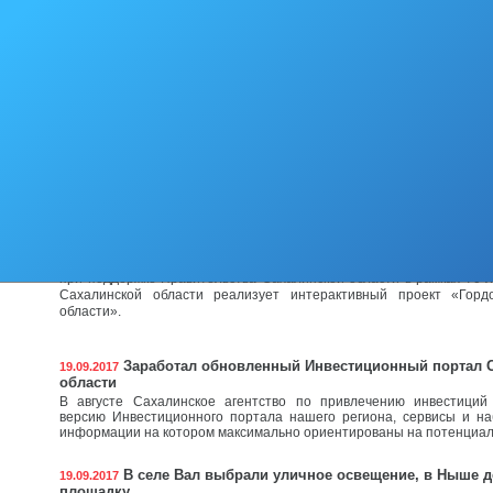
муниципального образования «Городской округ Ногликский»,
реализацию программ социально-экономического развития района 
Общественные обсуждения
22.09.2017
Приглашаем к обсуждению в целях общественного контроля пр
управления муниципального образования «Городской округ 
утверждении нормативных затрат на обеспечение функций финан
муниципального образования «Городской округ Ногликский».
При
Стартовал второй этап интерактивного проекта «Г
21.09.2017
Сахалинской области»
С 11 августа по 15 октября 2017 года Издательский дом «Губе
при поддержке Правительства Сахалинской области в рамках 70-
Сахалинской области реализует интерактивный проект «Горд
области».
Заработал обновленный Инвестиционный портал 
19.09.2017
области
В августе Сахалинское агентство по привлечению инвестиций
версию Инвестиционного портала нашего региона, сервисы и н
информации на котором максимально ориентированы на потенциал
В селе Вал выбрали уличное освещение, в Ныше д
19.09.2017
площадку