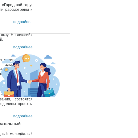
«Городской округ
ли рассмотрены и
подробнее
округ Ногликский»
й.
подробнее
аз муниципального
» администрации
 «Об утверждении
муниципальным
подробнее
ойства
«Городской округ
вания, состоятся
ределены проекты
подробнее
вательный
одный молодёжный