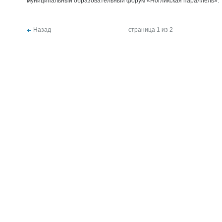
муниципальный образовательный форум «Ногликская параллель».
Назад
страница 1 из 2