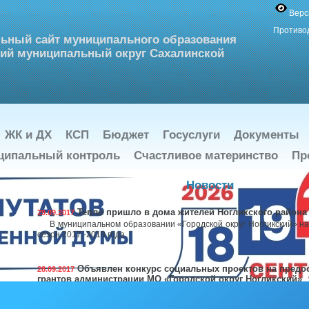
Верс
Противо
ьный сайт муниципального образования
ий муниципальный округ Сахалинской
ЖК и ДХ
КСП
Бюджет
Госуслуги
Документы
ципальный контроль
Счастливое материнство
Пр
Новости
Тепло пришло в дома жителей Ногликского района
29.09.2017
В муниципальном образовании «Городской округ Ногликский» на
сезон 2017 -2018 года.
Объявлен конкурс социальных проектов на предо
28.09.2017
грантов администрации МО «Городской округ Ногликский»
В целях осуществления поддержки социально значимой деятельн
объединений, некоммерческих организаций и инициативных групп 