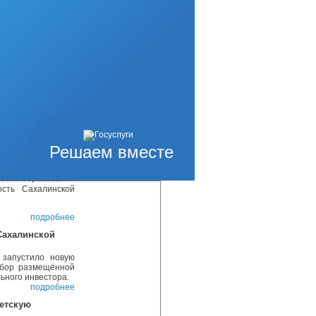
 их вовлечения в
и укрепления
подробнее
иказ финансового
Ногликский» «Об
сового управления
подробнее
ордость
Решаем вместе
рнские ведомости»
летия образования
ость Сахалинской
подробнее
Сахалинской
 запустило новую
абор размещённой
ьного инвестора.
подробнее
етскую