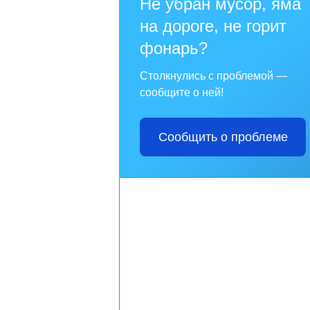
Не убран мусор, яма
на дороге, не горит
фонарь?
Столкнулись с проблемой —
сообщите о ней!
Сообщить о проблеме