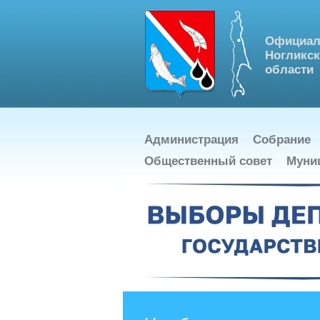
Официал
Ногликск
области
Администрация
Собрание
Общественный совет
Муни