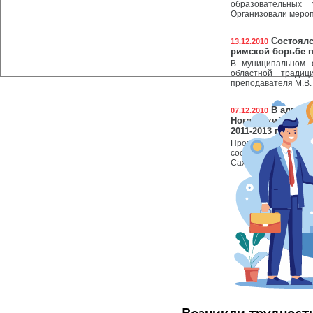
образовательных 
Организовали мероп
Состоялс
13.12.2010
римской борьбе п
В муниципальном о
областной традиц
преподавателя М.В.
В админи
07.12.2010
Ногликский» сост
2011-2013 годы.
Прогноз разработа
соответствии со 
Сахалинской области 