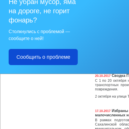
Не убран мусор, яма
прошло чествован
ДЮСШ п.Ноглики.
на дороге, не горит
фонарь?
Малые ол
22.10.2017
В муниципальном о
олимпийские игры, 
Столкнулись с проблемой —
дошкольными образ
сообщите о ней!
Юные пло
21.10.2017
21 октября в бассе
Сообщить о проблеме
состоялось перве
спортивной школы.
Сводка 
20.10.2017
С 1 по 20 октября 
транспортных прои
повреждения.
2 октября на улице Т
Избраны 
17.10.2017
малочисленных н
В рамках подгото
Сахалинской обла
муниципальном об