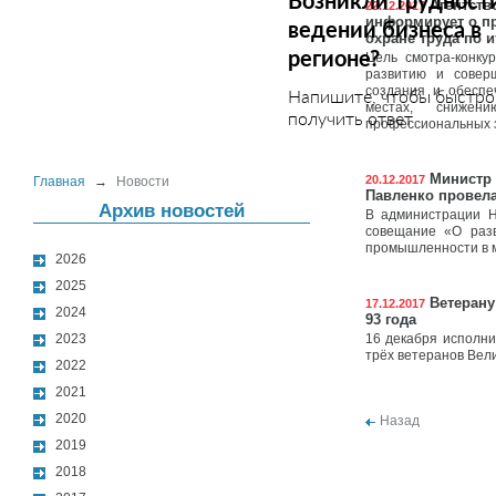
Возникли трудност
Агентство
22.12.2017
информирует о пр
ведении бизнеса в
охране труда по и
регионе?
Цель смотра-конку
развитию и совер
создания и обеспе
Напишите, чтобы быстро
местах, снижен
получить ответ
профессиональных 
Министр 
20.12.2017
Главная
→
Новости
Павленко провела
Архив новостей
В администрации Н
совещание «О раз
промышленности в м
2026
2025
Ветерану
17.12.2017
2024
93 года
2023
16 декабря исполни
трёх ветеранов Вел
2022
2021
2020
Назад
2019
2018