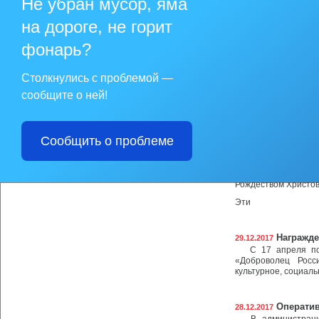
Не убран мусор, яма
на дороге, не горит
фонарь?
Столкнулись с проблемой —
сообщите о ней!
Сообщить о проблеме
Уважаемые жители м
От всего сердца п
Рождеством Христо
Эти
Награжде
29.12.2017
С 17 апреля по 5
«Доброволец Росс
культурное, социал
Оператив
28.12.2017