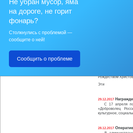
Не убран мусор, яма
на дороге, не горит
фонарь?
Столкнулись с проблемой —
сообщите о ней!
Сообщить о проблеме
Уважаемые жители м
От всего сердца п
Рождеством Христо
Эти
Награжде
29.12.2017
С 17 апреля по 5
«Доброволец Росс
культурное, социал
Оператив
28.12.2017