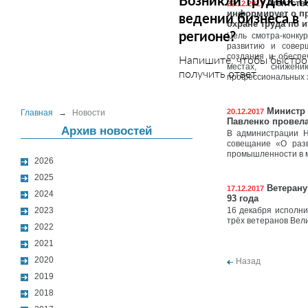
Возникли трудност
Агентство
22.12.2017
информирует о пр
ведении бизнеса в
охране труда по и
регионе?
Цель смотра-конку
развитию и совер
создания и обеспе
Напишите, чтобы быстро
местах, снижен
получить ответ
профессиональных 
Министр 
20.12.2017
Главная
→
Новости
Павленко провела
Архив новостей
В администрации Н
совещание «О раз
промышленности в м
2026
2025
Ветерану
17.12.2017
2024
93 года
2023
16 декабря исполни
трёх ветеранов Вел
2022
2021
2020
Назад
2019
2018