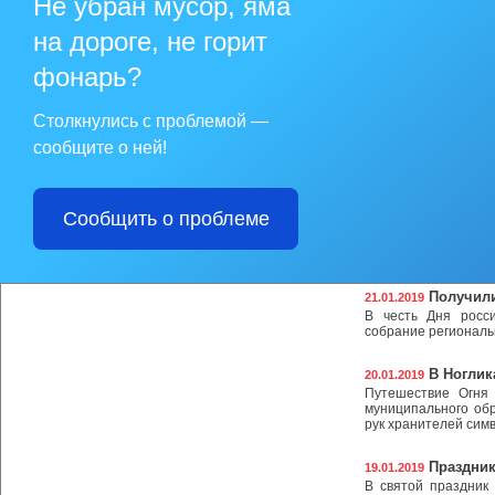
Не убран мусор, яма
признание заслуг ж
на дороге, не горит
Предложе
23.01.2019
Востока от жител
фонарь?
В рамках разрабо
состоялась встреча
Столкнулись с проблемой —
Реализац
22.01.2019
сообщите о ней!
молодые семьи
22 января в адми
Ногликский» состоя
социальных выплат
Сообщить о проблеме
рамках реализац
муниципального обр
2015-2020 годы».
Получили
21.01.2019
В честь Дня росс
собрание региональ
В Ноглик
20.01.2019
Путешествие Огня 
муниципального об
рук хранителей симв
Праздник
19.01.2019
В святой праздник