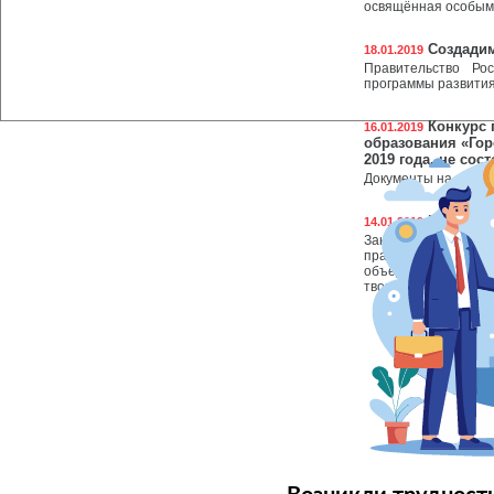
освящённая особым 
Создадим
18.01.2019
Правительство Ро
программы развития 
Конкурс 
16.01.2019
образования «Гор
2019 года, не сос
Документы на участ
В Новый 
14.01.2019
Закончились новог
праздничные дни 
объединения «Ст
творчества и воспит