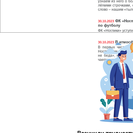
узнаём из него о б
лёгкими строчками,
слово – нашим «тыл
ФК «Ногл
30.10.2023
по футболу
ФК «Ноглики» уступ
В атмосф
30.10.2023
В первых числах о
Ногликском районе 
не беда», которая
чаепитие с пирогами