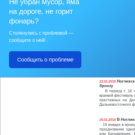
Не убран мусор, яма
В Ноглик
27.01.2018
70 лет назад, 26 
на дороге, не горит
Сахалинской област
фонарь?
Админист
26.01.2018
Ногликский» объ
Столкнулись с проблемой —
Цель Конкурса – п
признание заслуг ж
сообщите о ней!
Условия участия в К
В Конкурсе могут у
Сообщить о проблеме
моложе 18 лет.
Критериями оценки 
Ногликск
22.01.2018
бронзу
В период с 16 по
краевой фестиваль 
престижных на Да
Дальневосточного ф
В Ноглик
20.01.2018
19 января в муници
празднование одно
или Богоявления.