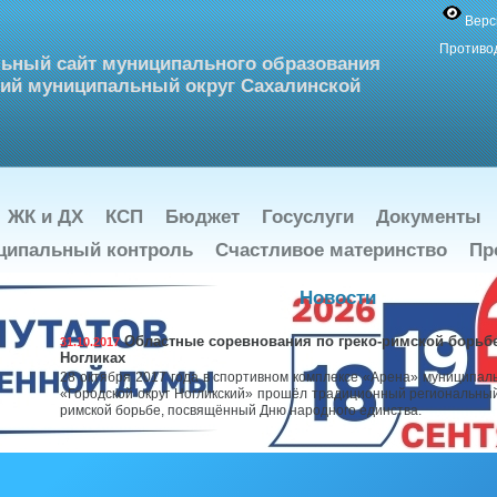
Верс
Противо
ьный сайт муниципального образования
ий муниципальный округ Сахалинской
ЖК и ДХ
КСП
Бюджет
Госуслуги
Документы
ципальный контроль
Счастливое материнство
Пр
Новости
Областные соревнования по греко-римской борьб
31.10.2017
Ногликах
28 октября 2017 года в спортивном комплексе «Арена» муниципал
«Городской округ Ногликский» прошёл традиционный региональный
римской борьбе, посвящённый Дню народного единства.
Ногликская футбольная команда юношей – лучшая
27.10.2017
В администрации муниципального образования «Городской о