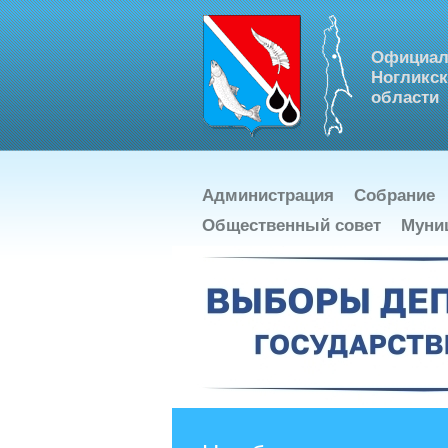
Официал
Ногликск
области
Администрация
Собрание
Общественный совет
Муни