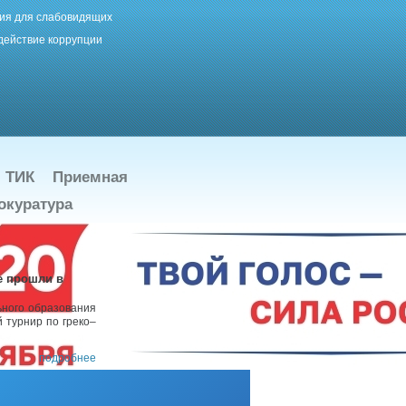
ия для слабовидящих
действие коррупции
ТИК
Приемная
окуратура
е прошли в
ьного образования
 турнир по греко–
подробнее
 в области
круг Ногликский»