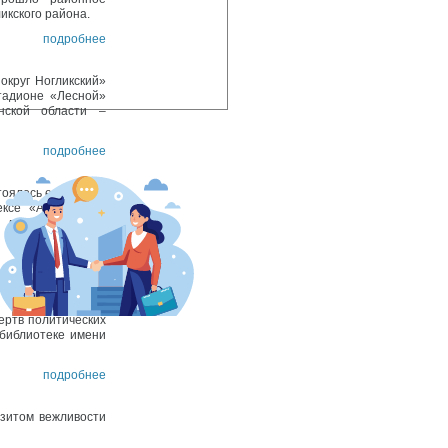
кского района.
подробнее
округ Ногликский»
тадионе «Лесной»
нской области –
подробнее
тоялось ежегодное
ксе «Арена», где
6 любителей этой
подробнее
епрессиях
ртв политических
 библиотеке имени
подробнее
зитом вежливости