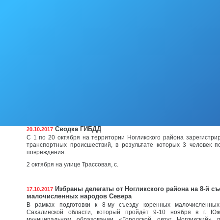
прошло чествование футбольной команды юношей 2000 года р
ДЮСШ п.Ноглики.
Малые олимпийские игры прошли в Ногликах
22.10.2017
В муниципальном образовании «Городской округ Ногликский» 
олимпийские игры, в которых приняли участие 6 спортивных коман
дошкольными образовательными учреждениями района.
Юные пловцы соревновались в трёх стилях плава
21.10.2017
21 октября в бассейне муниципального образования «Городской 
состоялось первенство по плаванию среди спортсменов де
спортивной школы.
Сводка ГИБДД
20.10.2017
С 1 по 20 октября на территории Ногликского района зарегистри
транспортных происшествий, в результате которых 3 человек п
повреждения.
2 октября на улице Трассовая, с.
Избраны делегаты от Ногликского района на 8-й с
17.10.2017
малочисленных народов Севера
В рамках подготовки к 8-му съезду коренных малочисленны
Сахалинской области, который пройдёт 9-10 ноября в г. Юж
муниципальном образовании «Городской округ Ногликский» 