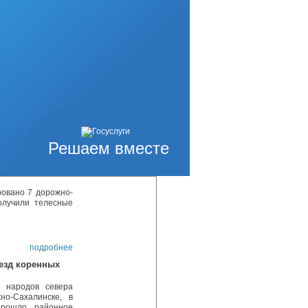
ождения и младше
подробнее
состоялись малые
д, представленных
подробнее
ния
округ Ногликский»
тской юношеской
Решаем вместе
подробнее
ровано 7 дорожно-
олучили телесные
подробнее
ъезд коренных
х народов севера
но-Сахалинске, в
прошло районное