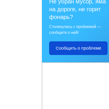
Не убран мусор, яма
на дороге, не горит
фонарь?
Столкнулись с проблемой —
сообщите о ней!
Сообщить о проблеме