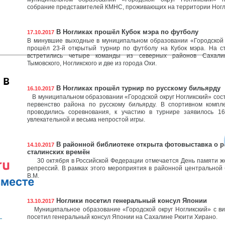
собрание представителей КМНС, проживающих на территории Ногли
В Ногликах прошёл Кубок мэра по футболу
17.10.2017
В минувшие выходные в муниципальном образовании «Городской 
прошёл 23-й открытый турнир по футболу на Кубок мэра. На с
встретились четыре команды из северных районов Сахали
Тымовского, Ногликского и две из города Охи.
 в
В Ногликах прошёл турнир по русскому бильярду
16.10.2017
В муниципальном образовании «Городской округ Ногликский» сос
первенство района по русскому бильярду. В спортивном компле
проводились соревнования, к участию в турнире заявилось 1
увлекательной и весьма непростой игры.
В районной библиотеке открыта фотовыставка о р
14.10.2017
сталинских времён
30 октября в Российской Федерации отмечается День памяти же
репрессий. В рамках этого мероприятия в районной центральной
В.М.
Ноглики посетил генеральный консул Японии
13.10.2017
Муниципальное образование «Городской округ Ногликский» с ви
посетил генеральный консул Японии на Сахалине Рюити Хирано.