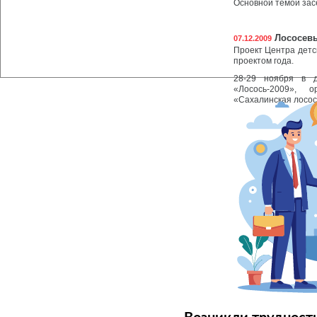
Основной темой зас
Лососевы
07.12.2009
Проект Центра детс
проектом года.
28-29 ноября в 
«Лосось-2009», о
«Сахалинская лосос