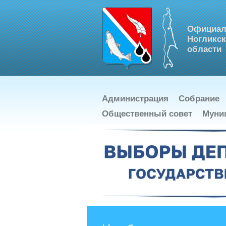
Официал
Ногликск
области
Администрация
Собрание
Общественный совет
Муни