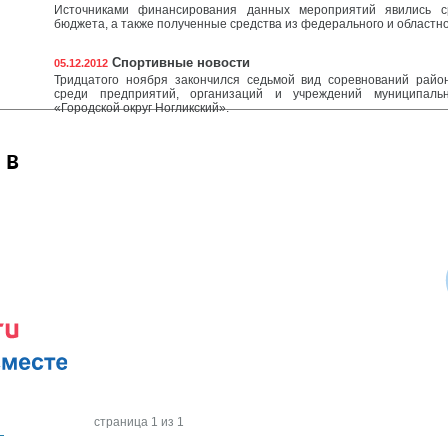
Источниками финансирования данных мероприятий явились с
бюджета, а также полученные средства из федерального и областн
Спортивные новости
05.12.2012
Тридцатого ноября закончился седьмой вид соревнований райо
среди предприятий, организаций и учреждений муниципальн
«Городской округ Ногликский».
 в
страница 1 из 1