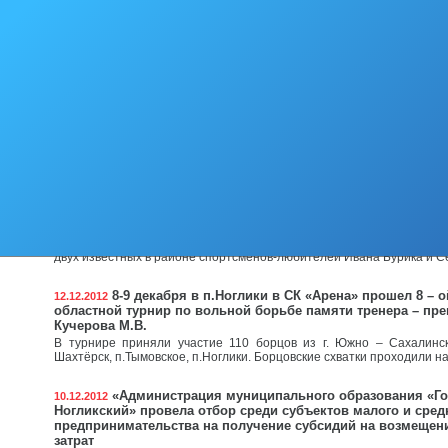
Поздравляем А.Н. Горошко с заслуженной наградо
26.12.2012
Художественному руководителю, постановщику танцев с
национального ансамбля «Ари Ла Миф» Александру Николаевичу 
звание Заслуженного работника культуры Сахалинской области
В пятницу в муниципальном образовании состоял
24.12.2012
торжественное открытие главной елки района
Этот праздник проводится уже третий год и пользуется большим ус
в нем приняли участие девятнадцать Дедов Морозов и Снег
предприятий, организаций и учреждений района
Новости спорта
18.12.2012
Пятнадцатого-шестнадцатого декабря в муниципальном образова
традиционный турнир по мини-футболу «Памяти друзей». Турнир
двух известных в районе спортсменов-любителей Ивана Бурика и С
8-9 декабря в п.Ноглики в СК «Арена» прошел 8 – 
12.12.2012
областной турнир по вольной борьбе памяти тренера – пр
Кучерова М.В.
В турнире приняли участие 110 борцов из г. Южно – Сахалинск, г
Шахтёрск, п.Тымовское, п.Ноглики. Борцовские схватки проходили на
«Администрация муниципального образования «Го
10.12.2012
Ногликский» провела отбор среди субъектов малого и сред
предпринимательства на получение субсидий на возмещен
затрат