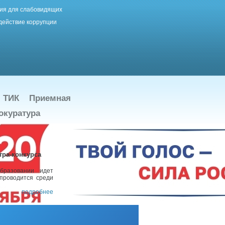
ия для слабовидящих
действие коррупции
ТИК
Приемная
окуратура
тра-конкурса
бразовании идет
 проводится среди
подробнее
ность» одним из
Анна Паскит