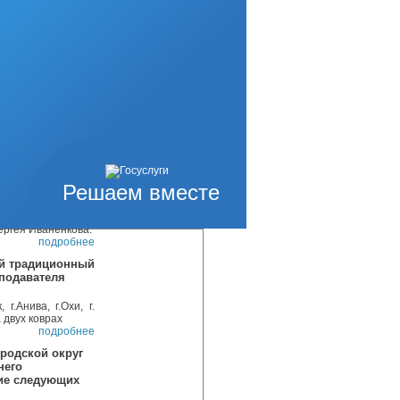
подробнее
й
амодеятельного
Горошко присвоено
подробнее
ось
пехом. В этом году
урочек от разных
подробнее
Решаем вместе
нии прошел третий
 посвящен памяти
ергея Иваненкова.
подробнее
ой традиционный
еподавателя
.Анива, г.Охи, г.
 двух коврах
подробнее
родской округ
него
ие следующих