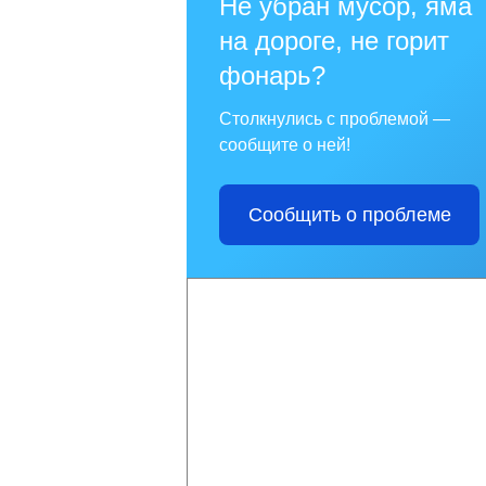
Не убран мусор, яма
на дороге, не горит
фонарь?
Столкнулись с проблемой —
сообщите о ней!
Сообщить о проблеме