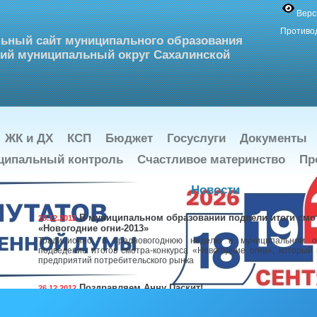
Верс
Противо
ьный сайт муниципального образования
ий муниципальный округ Сахалинской
ЖК и ДХ
КСП
Бюджет
Госуслуги
Документы
ципальный контроль
Счастливое материнство
Пр
Новости
В муниципальном образовании подвели итоги смо
28.12.2012
«Новогодние огни-2013»
Традиционно, в предновогоднюю неделю в муниципальном о
подведение итогов смотра-конкурса «Новогодние огни», который
предприятий потребительского рынка
Поздравляем Анну Паскит!
26.12.2012
По итогам 2012 года в рамках проекта «Творческая одарен
стипендиатов стала учащаяся Ногликской детской школы искусств 