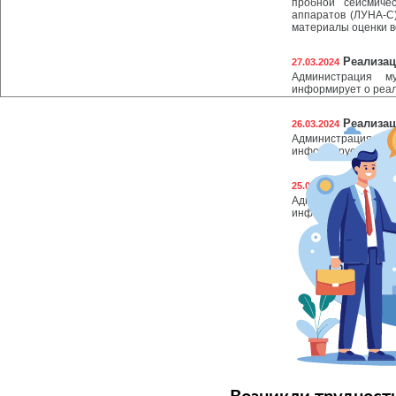
пробной сейсмиче
аппаратов (ЛУНА-С
материалы оценки в
Реализац
27.03.2024
Администрация му
информирует о реал
Реализац
26.03.2024
Администрация му
информирует о реал
Реализац
25.03.2024
Администрация му
информирует о реал