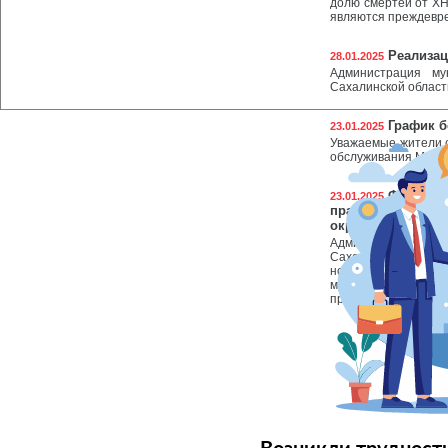
долю смертей от ХН
являются преждевр
Реализац
28.01.2025
Администрация му
Сахалинской област
График б
23.01.2025
Уважаемые жители с
обслуживания МФЦ н
Формиров
23.01.2025
правовых актов 
округ Сахалинской
Администрация му
Сахалинской облас
нормативных пра
муниципальный окр
предпринимательско