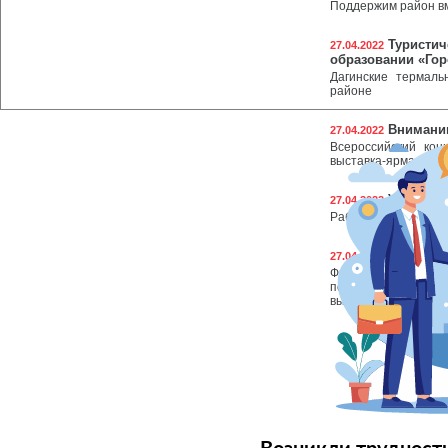
Поддержим район в
Туристич
27.04.2022
образовании «Гор
Дагинские термаль
районе
Вниманию
27.04.2022
Всероссийский ко
выставка-ярмарка «
Углублен
27.04.2022
Работа ведётся в р
«Сахалин
27.04.2022
Физическая актив
помогают бороться
выработку эндорфин