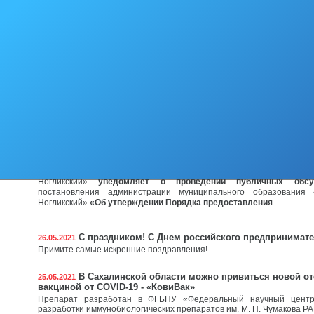
В Ногликах 29 мая в 12:00 прошёл внеочередной с
31.05.2021
29 мая в 12:00 прошёл внеочередной субботник. Спасибо 
неравнодушным жителям нашего района, принявшим участие в дан
В Ногликах состоялась «Весенняя ярмарка»
31.05.2021
Многие предприятия и индивидуальные предприниматели, школьн
любители-огородники представили свою продукцию в самых разных
Работы по ямочному ремонту дорог с асфальтов
26.05.2021
начнутся с 07.06.2021 г.
Дорогие жители Ногликского района!
О публичном обсуждении проекта нормативного пр
26.05.2021
Отдел экономики администрации муниципального образования 
Ногликский»
уведомляет о проведении
публичных об
постановления администрации муниципального образования 
Ногликский»
«Об утверждении Порядка предоставления
С праздником! С Днем российского предпринимате
26.05.2021
Примите самые искренние поздравления!
В Сахалинской области можно привиться новой от
25.05.2021
вакциной от COVID-19 - «КовиВак»
Препарат разработан в ФГБНУ «Федеральный научный центр
разработки иммунобиологических препаратов им. М. П. Чумакова Р