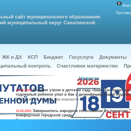
Верс
Противо
ьный сайт муниципального образования
ий муниципальный округ Сахалинской
ЖК и ДХ
КСП
Бюджет
Госуслуги
Документы
ципальный контроль
Счастливое материнство
Пр
Новости
Сегодня утром в детском саду «Березка» произошел
31.05.2021
годовалый ребенок упал в бак с дезинфицирующей жидкос
Сейчас жизнь ребенка вне опасности
Завершилось народное голосование по проектам 
31.05.2021
комфортной городской среды"
По итогам голосования в Ногликском районе в 2022 году будет бла
спортивная площадка с. Вал