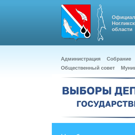
Официал
Ногликск
области
Администрация
Собрание
Общественный совет
Муни