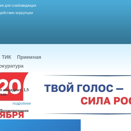
ия для слабовидящих
действие коррупции
ТИК
Приемная
окуратура
 инцидент: 1,5
тью.
подробнее
"Формирование
гоустроена детско-
подробнее