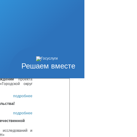
убботник.
всем активным и
ном мероприятии!
подробнее
ики всего района,
 вариантах.
подробнее
ым покрытием
подробнее
Решаем вместе
авового акта
«Городской округ
суждений
проекта
«Городской округ
подробнее
льства!
подробнее
ечественной
 исследований и
АН»