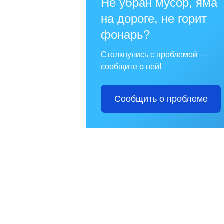
Не убран мусор, яма
на дороге, не горит
фонарь?
Столкнулись с проблемой —
сообщите о ней!
Сообщить о проблеме