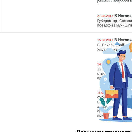
решении вопросов м
В Ноглик
21.08.2017
Губернатор Сахали
поездкой в муницип
В Ноглик
15.08.2017
В Сахалинской обл
Управлением Роспот
В Ноглик
14.08.2017
12 августа в Росси
отмечался 18 июл
пропагандировал хо
На террит
11.08.2017
субботник
В рамках объявл
администрация му
организовала и 9 
прибрежной зоны в 