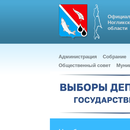
Официал
Ногликск
области
Администрация
Собрание
Общественный совет
Муни