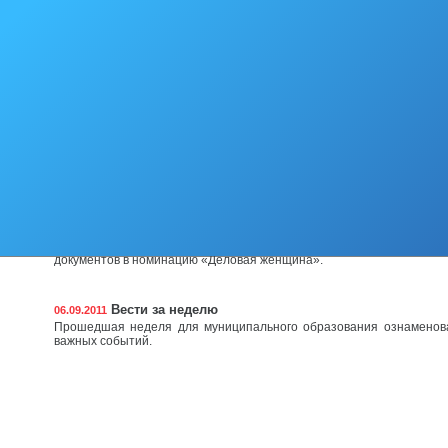
РФ стал запоминающимся событием в культурной жизни жителей 
района. Еще в 2009 году между губернатором области и главным 
Вооруженных Сил РФ было подписано соглашение о проведе
международных фестивалей духовых оркестров.
С муниципальном образовании «Городской округ Н
13.09.2011
прошла акция «Чистый берег»
Вот уже третий год в районе силами Ногликского бассейнового 
акция «Чистый берег» по очистке берегов водоемов от бытового му
решили такое мероприятие провести поближе к зимнему периоду, ч
под снегом до весны весь мусор, который набросали за лето отдых
В муниципальном образовании «Городской округ Н
07.09.2011
состоялось награждение по итогам муниципального конку
года – 2011»
В этом году конкурс проходил в преддверие Дня города. Больше
документов в номинацию «Деловая женщина».
Вести за неделю
06.09.2011
Прошедшая неделя для муниципального образования ознаменов
важных событий.