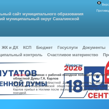
Верс
Противо
ьный сайт муниципального образования
ий муниципальный округ Сахалинской
ЖК и ДХ
КСП
Бюджет
Госуслуги
Документы
ципальный контроль
Счастливое материнство
Пр
Новости
В Ногликах с рабочей поездкой побывал депутат С
14.09.2011
областной Думы Г.А. Карлов
Депутат Сахалинской областной Думы, руководитель Сахалинско
отделения Общероссийской общественной организации «Дело
Карлов прибыл в Ноглики после посещения города Охи, где он та
поездкой.
По главной улице – с оркестром
14.09.2011
Приезд во вторник в Ноглики Центрального военного оркестра Мин