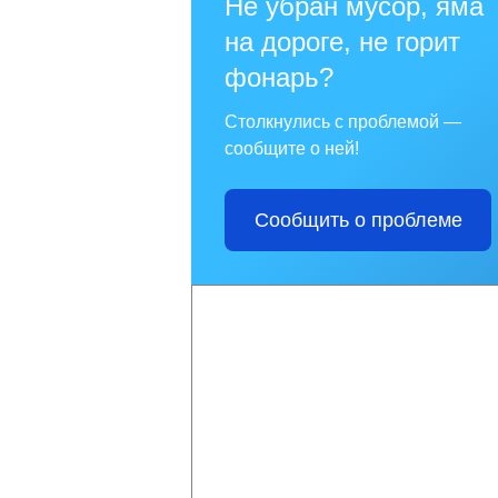
Не убран мусор, яма
на дороге, не горит
фонарь?
Столкнулись с проблемой —
сообщите о ней!
Сообщить о проблеме