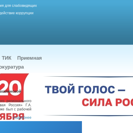
ия для слабовидящих
действие коррупции
ТИК
Приемная
окуратура
ахалинской
го регионального
вая Россия» Г.А.
кже был с рабочей
подробнее
истерства обороны