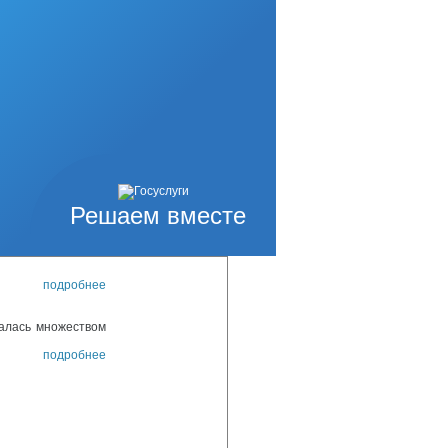
нашего северного
военным дирижером
нии на Сахалине
подробнее
огликский»
Совета проводится
сора. В этом году
тобы не оставлять
ающие.
подробнее
огликский»
Решаем вместе
рса «Женщина
 всех было подано
подробнее
алась множеством
подробнее