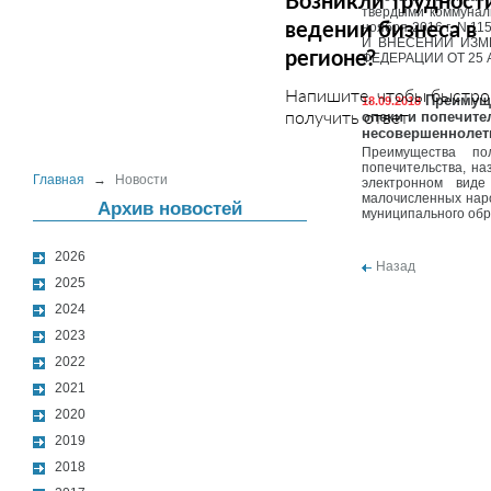
Возникли трудност
твердыми коммуна
ведении бизнеса в
ноября 2016 г. 
И ВНЕСЕНИИ ИЗМ
регионе?
ФЕДЕРАЦИИ ОТ 25 А
Напишите, чтобы быстро
Преимуще
18.09.2018
получить ответ
опеки и попечите
несовершеннолет
Преимущества по
попечительства, н
Главная
→
Новости
электронном вид
малочисленных нар
Архив новостей
муниципального обр
2026
Назад
2025
2024
2023
2022
2021
2020
2019
2018