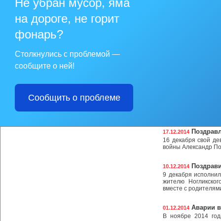
Не убран мусор, яма
80 лет с
24.12.2014
на Сахалине
на дороге, не горит
29 декабря 2014 го
делам несовершенн
фонарь?
Торжеств
24.12.2014
Столкнулись с проблемой —
Вот и прошло торже
старательно ставил
сообщите о ней!
порывистый, но, не 
Вести из
21.12.2014
Сообщить о проблеме
В отделе ЗАГС Ног
отдела, посвященна
декабря
Поздравл
17.12.2014
16 декабря свой д
войны Александр По
Поздрави
10.12.2014
9 декабря исполнил
жителю Ногликског
вместе с родителям
Аварии в
01.12.2014
В ноябре 2014 год