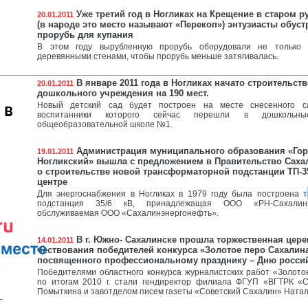
Уже третий год в Ногликах на Крещение в старом р
20.01.2011
(в народе это место называют «Перекоп») энтузиасты обус
прорубь для купания
В этом году вырубленную прорубь оборудовали не только 
деревянными стенами, чтобы прорубь меньше затягивалась.
В январе 2011 года в Ногликах начато строительств
20.01.2011
дошкольного учреждения на 190 мест.
 в
Новый детский сад будет построен на месте снесенного са
воспитанники которого сейчас перешли в дошкольн
общеобразовательной школе №1.
Администрация муниципального образования «Гор
19.01.2011
Ногликский» вышла с предложением в Правительство Саха
о строительстве новой трансформаторной подстанции ТП-3
центре
Для энергоснабжения в Ногликах в 1979 году была построена 
подстанция 35/6 кВ, принадлежащая ООО «РН-Сахалин
обслуживаемая ООО «Сахалинэнергонефть».
В г. Южно- Сахалинске прошла торжественная цер
14.01.2011
чествования победителей конкурса «Золотое перо Сахалина
посвященного профессиональному празднику – Дню россий
Победителями областного конкурса журналистских работ «Золот
по итогам 2010 г. стали гендиректор филиала ФГУП «ВГТРК «
Помыткина и завотделом писем газеты «Советский Сахалин» Натал