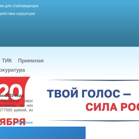
ия для слабовидящих
действие коррупции
ТИК
Приемная
окуратура
х 2010 года
Городской округ
ротокола, из них
277500 рублей, из
подробнее
и в сёлах.