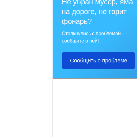
Не убран мусор, яма
на дороге, не горит
фонарь?
Столкнулись с проблемой —
сообщите о ней!
Сообщить о проблеме