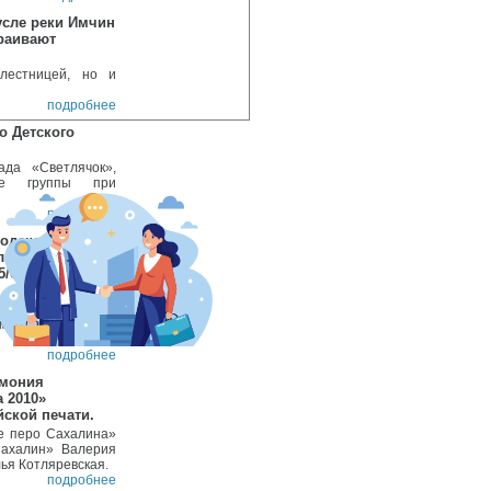
усле реки Имчин
траивают
лестницей, но и
подробнее
о Детского
да «Светлячок»,
ые группы при
подробнее
одской округ
линской области
5/6 в районном
трансформаторная
морнефтегаз» и
подробнее
емония
 2010»
ской печати.
ое перо Сахалина»
Сахалин» Валерия
ья Котляревская.
подробнее