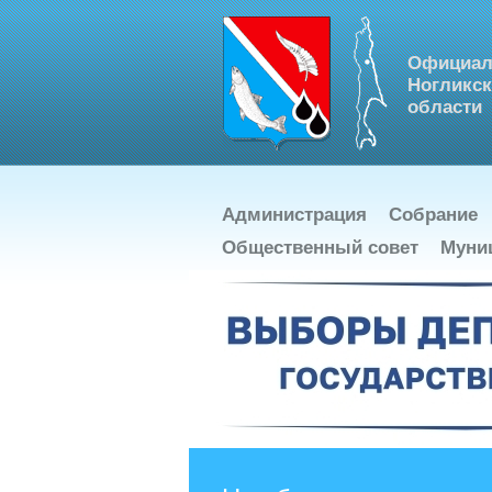
Официал
Ногликск
области
Администрация
Собрание
Общественный совет
Муни