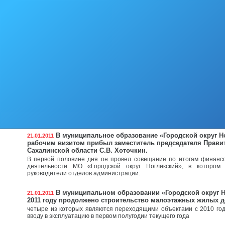
19 января текущего года на сайте www.sakhalin.info опубликова
России собирается закрыть три отделения связи в Ногликском райо
заявление директора Сахалинского филиала «Почты России» И. Ко
В январе 2011 года комиссия по делам несовершен
26.01.2011
защите их прав провела анализ своей деятельности за 2010 
На территории муниципального образования проживает 2 977 не
граждан, общая численность состоящих на учете в учреждениях п
человек.
В отделе образования МО «Городской округ Ногли
24.01.2011
конкурс «Организация воспитательного процесса в образо
учреждениях»
Уже давно не нов тот факт, что после перестройки образовате
остались без единой годами отработанной воспитательной системы
В муниципальное образование «Городской округ Н
21.01.2011
рабочим визитом прибыл заместитель председателя Прави
Сахалинской области С.В. Хоточкин.
В первой половине дня он провел совещание по итогам финансо
деятельности МО «Городской округ Ногликский», в котором
руководители отделов администрации.
В муниципальном образовании «Городской округ Н
21.01.2011
2011 году продолжено строительство малоэтажных жилых 
четыре из которых являются переходящими объектами с 2010 го
вводу в эксплуатацию в первом полугодии текущего года