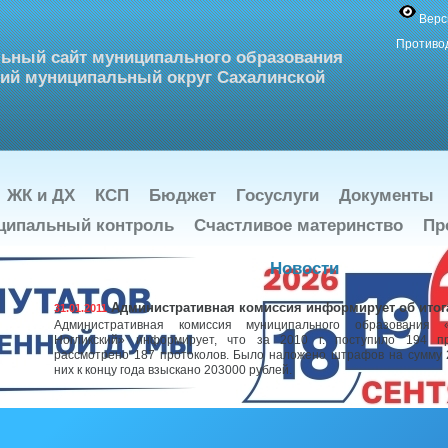
Верс
Противо
ьный сайт муниципального образования
ий муниципальный округ Сахалинской
ЖК и ДХ
КСП
Бюджет
Госуслуги
Документы
ципальный контроль
Счастливое материнство
Пр
Новости
Административная комиссия информирует об итога
31.01.2011
Административная комиссия муниципального образования «
Ногликский» информирует, что за 2010 г. поступило 194 п
рассмотрено 187 протоколов. Было наложено штрафов на сумму 
них к концу года взыскано 203000 рублей.
К информации о закрытии отделений почтовой связ
27.01.2011
Позиция администрации