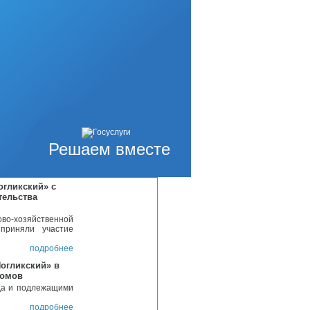
на заметка «Почта
не» со ссылкой на
лмыкова
подробнее
нолетних и
год
совершеннолетних
рофилактики – 260
подробнее
кский» прошел
вательных
Решаем вместе
льные учреждения
.
подробнее
огликский» с
тельства
во-хозяйственной
 приняли участие
подробнее
огликский» в
домов
да и подлежащими
подробнее