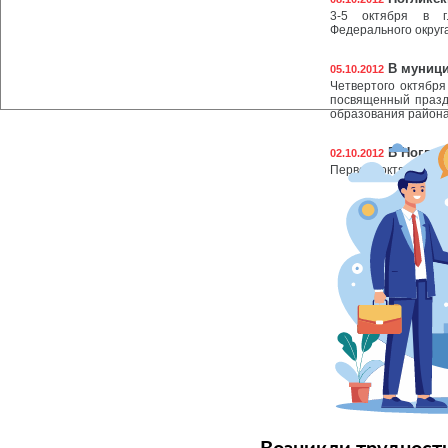
3-5 октября в г
Федерального округ
В муници
05.10.2012
Четвертого октябр
посвященный празд
образования район
В Ноглик
02.10.2012
Первого октября в Н