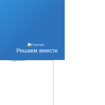
большой районный
подробнее
и по делам
круг Ногликский»
нолетних и защите
 комиссий в нашей
подробнее
одской округ
Решаем вместе
 года»
енщин в обществе,
подробнее