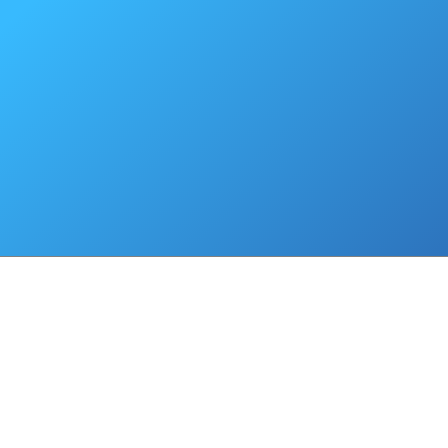
Бал спортсменов
08.02.2013
В муниципальном образовании прошел «Бал спортсменов» - 
праздник чествования спортсменов по итогам минувшего года.
В Ногликах прошло юбилейное заседание комисси
05.02.2013
несовершеннолетних и защите их прав
Первого февраля в муниципальном образовании «Городской о
прошло торжественное заседание комиссии по делам несовершен
их прав, посвященное 95-летнему юбилею со дня создания этих
стране.
Администрация муниципального образования «Гор
04.02.2013
Ногликский» объявляет муниципальный конкурс «Женщина
Цель Конкурса – привлечение общественного внимания к роли ж
признание заслуг женщин муниципального образования