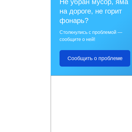
Не убран мусор, яма
на дороге, не горит
фонарь?
Столкнулись с проблемой —
сообщите о ней!
Сообщить о проблеме