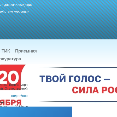
ия для слабовидящих
действие коррупции
ТИК
Приемная
окуратура
лась встреча мэра
ой Отечественной
подробнее
кам
России – 2013» в
подробнее