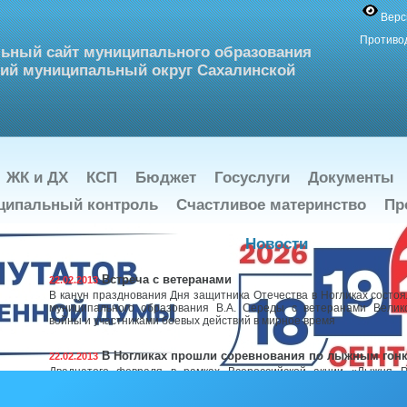
Верс
Противо
ьный сайт муниципального образования
ий муниципальный округ Сахалинской
ЖК и ДХ
КСП
Бюджет
Госуслуги
Документы
ципальный контроль
Счастливое материнство
Пр
Новости
Встреча с ветеранами
22.02.2013
В канун празднования Дня защитника Отечества в Ногликах состоя
муниципального образования В.А. Середы с ветеранами Велик
войны и участниками боевых действий в мирное время
В Ногликах прошли соревнования по лыжным гон
22.02.2013
Двадцатого февраля в рамках Всероссийской акции «Лыжня 
Ногликах прошло первенство района по лыжным гонкам