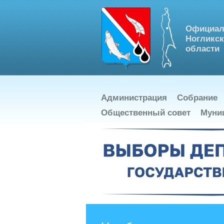
Официал
Ногликск
области
Администрация
Собрание
Общественный совет
Муни