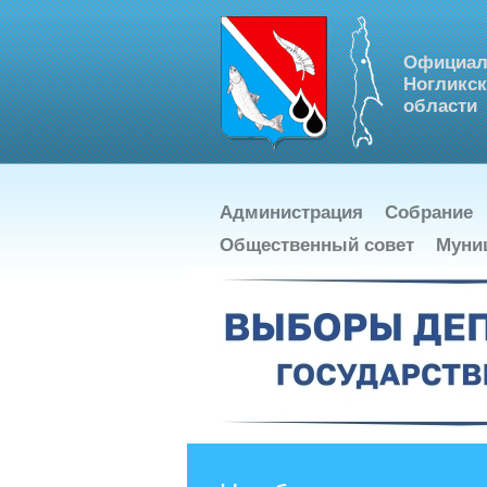
Официал
Ногликск
области
Администрация
Собрание
Общественный совет
Муни