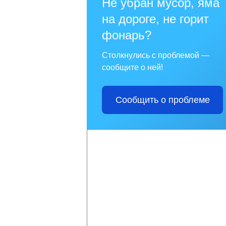
Не убран мусор, яма
на дороге, не горит
фонарь?
Столкнулись с проблемой —
сообщите о ней!
Сообщить о проблеме