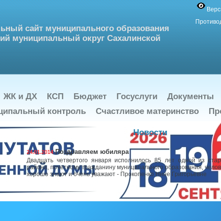
Верс
Противо
ьный сайт муниципального образования
ий муниципальный округ Сахалинской
ЖК и ДХ
КСП
Бюджет
Госуслуги
Документы
ципальный контроль
Счастливое материнство
Пр
Новости
Поздравляем юбиляра
24.01.2014
Двадцать четвертого января исполнилось 85 лет одной из ста
района, почетному гражданину муниципального образования, челове
хорошо знают и очень уважают - Прокопенко Нине Григорьевне