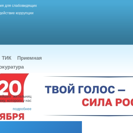
ия для слабовидящих
действие коррупции
ТИК
Приемная
окуратура
рейших жительниц
ку, которого у нас
подробнее