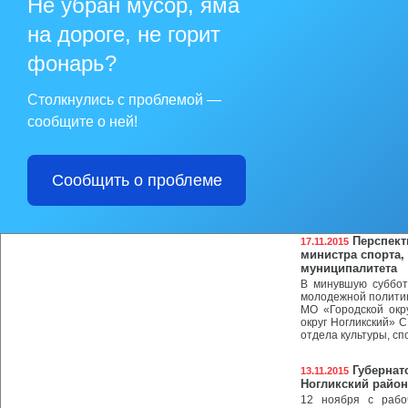
Не убран мусор, яма
В рамках Всеросс
текущего года в рай
на дороге, не горит
ходе акции распро
визитки с телефон
прав и законных ин
фонарь?
образ будущего по
доверия
Столкнулись с проблемой —
Жилищные
20.11.2015
сообщите о ней!
17 ноября в адми
торжественное вру
жилищного строит
Сахалинской област
Сообщить о проблеме
Программа «Обеспеч
Перспект
17.11.2015
министра спорта,
муниципалитета
В минувшую суббот
молодежной полити
МО «Городской окр
округ Ногликский» С
отдела культуры, с
Губернат
13.11.2015
Ногликский район
12 ноября с рабо