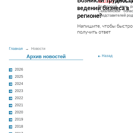
Возникли трудност
VIII съе
02.12.2017
ведении бизнеса в
Во второй день р
Сахалинской обла
регионе?
представителей ро
Напишите, чтобы быстро
получить ответ
Главная
→
Новости
Архив новостей
Назад
2026
2025
2024
2023
2022
2021
2020
2019
2018