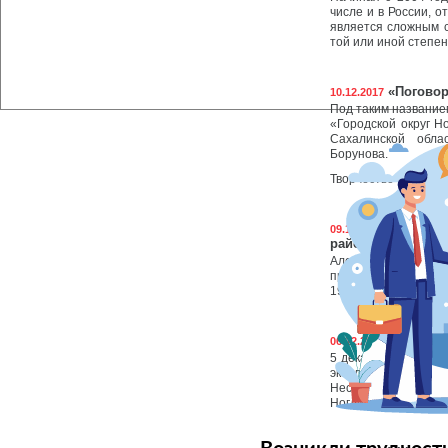
числе и в России, 
является сложным с
той или иной степен
«Поговор
10.12.2017
Под таким название
«Городской округ Н
Сахалинской обла
Борунова.
Творчество Евгения
9 декабр
09.12.2017
района Алексею К
Алексей Леонтьев
проживающих ныне 
1933 года Алексей Л
42 семьи
06.12.2017
5 декабря в посёлк
эксплуатацию 42-х
Несмотря на 30-гра
Ногликского района,