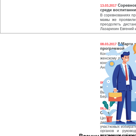
Соревнов
13.03.2017
среди воспитанн
В соревнованиях пр
мамы же проявили
преодолеть дистан
Лазарихин Евгений и
8 Марта 
08.03.2017
программой
Конкурсную прогр
женскому дню, пров
конкурса стали 7 ж
Анна Халилова, Юли
Выставка
06.03.2017
наших мам и бабу
Выставка предмето
Березка с 1 по 24 ма
Рабочая 
06.03.2017
Сахалинской обла
Цель поездки ново
депутатов областно
участковых избират
органов и руково
проведении избират