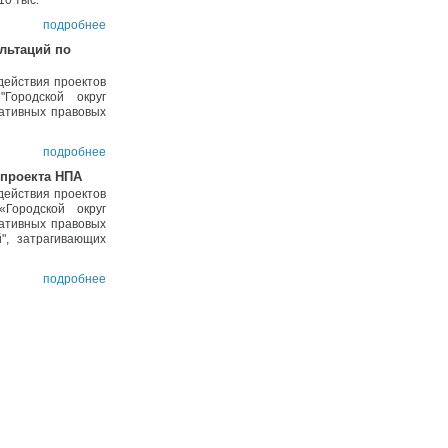
10 тыс.
подробнее
льтаций по
действия проектов
Городской округ
мативных правовых
подробнее
 проекта НПА
действия проектов
Городской округ
мативных правовых
й", затрагивающих
подробнее