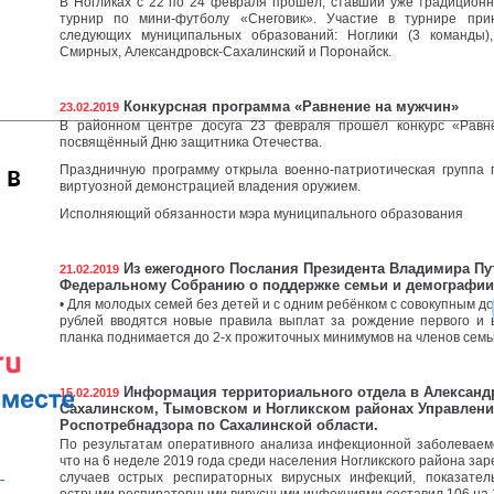
В Ногликах с 22 по 24 февраля прошёл, ставший уже традицион
турнир по мини-футболу «Снеговик». Участие в турнире пр
следующих муниципальных образований: Ноглики (3 команды),
Смирных, Александровск-Сахалинский и Поронайск.
Конкурсная программа «Равнение на мужчин»
23.02.2019
В районном центре досуга 23 февраля прошёл конкурс «Равн
посвящённый Дню защитника Отечества.
 в
Праздничную программу открыла военно-патриотическая группа 
виртуозной демонстрацией владения оружием.
Исполняющий обязанности мэра муниципального образования
Из ежегодного Послания Президента Владимира Пу
21.02.2019
Федеральному Собранию о поддержке семьи и демографии
• Для молодых семей без детей и с одним ребёнком с совокупным д
рублей вводятся новые правила выплат за рождение первого и 
планка поднимается до 2-х прожиточных минимумов на членов семь
Информация территориального отдела в Александ
15.02.2019
Сахалинском, Тымовском и Ногликском районах Управлен
Роспотребнадзора по Сахалинской области.
По результатам оперативного анализа инфекционной заболеваем
что на 6 неделе 2019 года среди населения Ногликского района за
случаев острых респираторных вирусных инфекций, показател