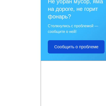
Не убран мусор, яма
на дороге, не горит
фонарь?
Столкнулись с проблемой —
сообщите о ней!
Сообщить о проблеме