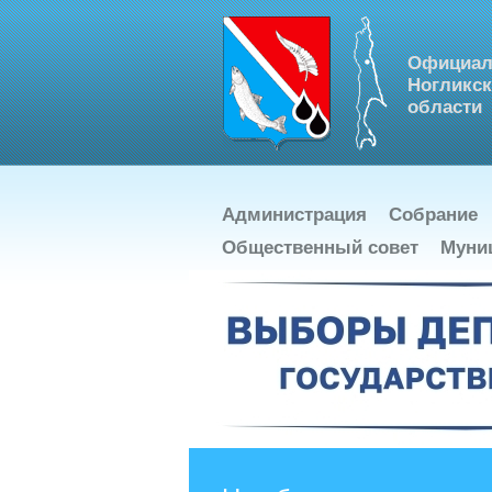
Официал
Ногликск
области
Администрация
Собрание
Общественный совет
Муни