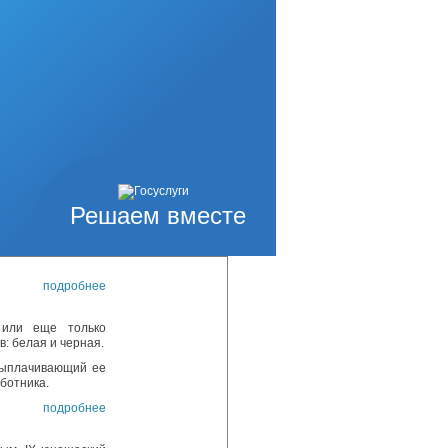
ифрового делового
я неделя ГЧП».
СНГ, посвященное
астного
подробнее
тина
вой защите
овне прожиточного
ный контракт» –
Решаем вместе
ть квалификацию и
подробнее
 или еще только
в: белая и черная.
 выплачивающий ее
аботника.
подробнее