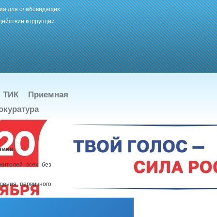
ия для слабовидящих
действие коррупции
ТИК
Приемная
окуратура
тина
жителей всех без
дения первичного
».
подробнее