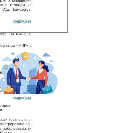
ным, IX юношеский
иняли команды из
 Оха, Тымовское,
подробнее
ение на мужчин»,
гимназии «МИГ» с
подробнее
тина
оходом до 70 тысяч
второго ребёнка –
и.
подробнее
ровск-
ия
ости установлено,
регистрировано 120
ь заболеваемости