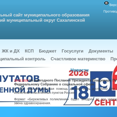
Верс
Противо
ьный сайт муниципального образования
ий муниципальный округ Сахалинской
ЖК и ДХ
КСП
Бюджет
Госуслуги
Документы
ципальный контроль
Счастливое материнство
Пр
Новости
Из ежегодного Послания Президента Владимира Пу
28.02.2019
Федеральному Собранию о социальной сфере
К 2020 году медицинская помощь должна быть доступной для 
исключения населённых пунктов России.
Формат «Бережливых поликлиник» будет внедрён во все учреж
звена здравоохранения.
Снимаются возрастные ограничения по программе «Земский доктор