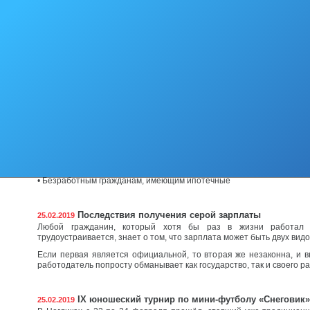
К сведению заинтересованных лиц!
28.02.2019
В период с 23 по 26 апреля 2019 года в Москве на площадке Ц
пространства состоится VI Инфраструктурный конгресс «Российска
Российская неделя ГЧП – крупнейшее мероприятие России и 
развитию инфраструктуры и реализации проектов государственно-ч
Из ежегодного Послания Президента Владимира Пу
26.02.2019
Федеральному Собранию о социальной поддержке и право
нуждающимся
• Для трудоспособных граждан с доходами ниже среднего (на ур
минимума) впервые в России вводится понятие «социаль
единовременная помощь от государства при обязательстве повыси
устроиться на работу.
• Безработным гражданам, имеющим ипотечные
Последствия получения серой зарплаты
25.02.2019
Любой гражданин, который хотя бы раз в жизни работал
трудоустраивается, знает о том, что зарплата может быть двух видо
Если первая является официальной, то вторая же незаконна, и
работодатель попросту обманывает как государство, так и своего р
IX юношеский турнир по мини-футболу «Снеговик»
25.02.2019