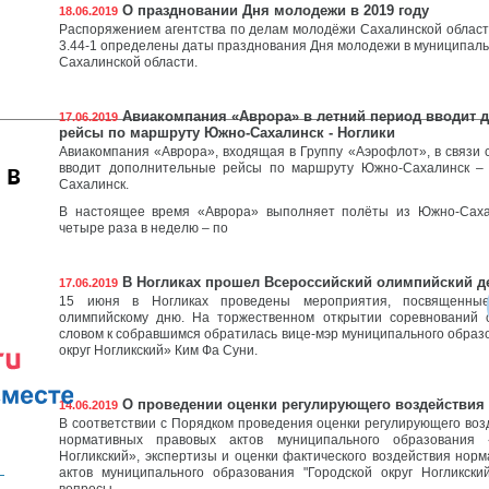
О праздновании Дня молодежи в 2019 году
18.06.2019
Распоряжением агентства по делам молодёжи Сахалинской област
3.44-1 определены даты празднования Дня молодежи в муниципал
Сахалинской области.
Авиакомпания «Аврора» в летний период вводит 
17.06.2019
рейсы по маршруту Южно-Сахалинск - Ноглики
Авиакомпания «Аврора», входящая в Группу «Аэрофлот», в связи 
 в
вводит дополнительные рейсы по маршруту Южно-Сахалинск –
Сахалинск.
В настоящее время «Аврора» выполняет полёты из Южно-Саха
четыре раза в неделю – по
В Ногликах прошел Всероссийский олимпийский д
17.06.2019
15 июня в Ногликах проведены мероприятия, посвященные
олимпийскому дню. На торжественном открытии соревнований 
словом к собравшимся обратилась вице-мэр муниципального образ
округ Ногликский» Ким Фа Суни.
О проведении оценки регулирующего воздействия 
14.06.2019
В соответствии с Порядком проведения оценки регулирующего воз
нормативных правовых актов муниципального образования «
Ногликский», экспертизы и оценки фактического воздействия нор
актов муниципального образования "Городской округ Ногликски