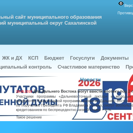
Верс
Противо
ьный сайт муниципального образования
ий муниципальный округ Сахалинской
ЖК и ДХ
КСП
Бюджет
Госуслуги
Документы
ципальный контроль
Счастливое материнство
Пр
Новости
Для Дальнего Востока могут ввести ипотеку под 2 
28.06.2019
Участники программы «Дальневосточный гектар» и молодые
разработки Национальной программы развития Дальнего Востока, 
по поручению Президента РФ Владимира Путина, смогут воспольз
кредитованием по беспрецедентно низкой ставке – 2 %.
Такое решение
Мы выбираем жизнь!
28.06.2019