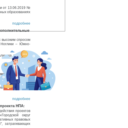
и от 13.06.2019 №
ьных образованиях
подробнее
дополнительные
с высоким спросом
 Ноглики – Южно-
линска в Ноглики
подробнее
ень
 Всероссийскому
с приветственным
ования «Городской
подробнее
проекта НПА:
действия проектов
Городской округ
мативных правовых
й", затрагивающих