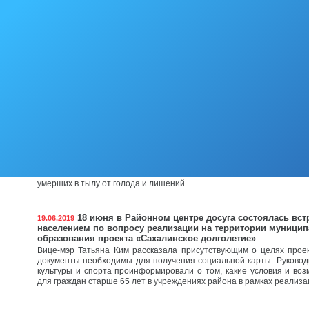
Акция «Мы выбираем жизнь!», приуроченная к Международно
злоупотреблением наркотическими средствами и их незак
состоялась в Ногликах.
В Ногликах неработающие пенсионеры, имеющие «
27.06.2019
от 35 лет, получают новые выплаты
Свыше 2 тысяч островитян уже написали заявление на получени
выплаты для неработающих пенсионеров, имеющих «северный 
Среди первых, кто воспользовался новой мерой соцподдержки – ж
района.
В Ногликах прошла акция «Свеча памяти»
24.06.2019
22 июня 1941 года – одна из самых печальных дат в истории Росси
и скорби – день начала Великой Отечественной войны.
Этот день напоминает нам о всех погибших в боях, замученных в 
умерших в тылу от голода и лишений.
18 июня в Районном центре досуга состоялась вст
19.06.2019
населением по вопросу реализации на территории муницип
образования проекта «Сахалинское долголетие»
Вице-мэр Татьяна Ким рассказала присутствующим о целях проек
документы необходимы для получения социальной карты. Руково
культуры и спорта проинформировали о том, какие условия и во
для граждан старше 65 лет в учреждениях района в рамках реализа