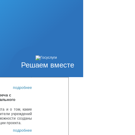
му дню борьбы со
онным оборотом,
подробнее
северный стаж»
е дополнительной
стаж» от 35 лет.
ители Ногликского
подробнее
Решаем вместе
и. Это День памяти
фашисткой неволе,
подробнее
реча с
ального
та и о том, какие
дители учреждений
зможности созданы
ции проекта.
подробнее