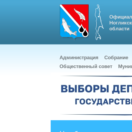
Официал
Ногликск
области
Администрация
Собрание
Общественный совет
Муни