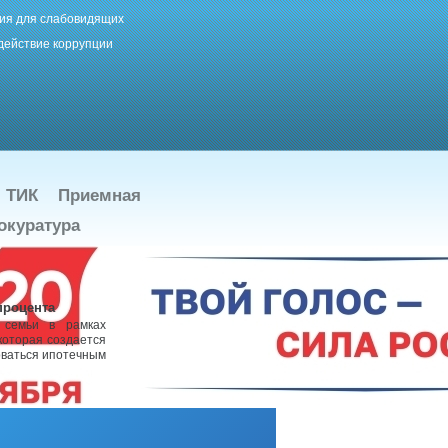
ия для слабовидящих
действие коррупции
ТИК
Приемная
окуратура
процента
 семьи в рамках
которая создается
оваться ипотечным
подробнее