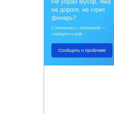
Не убран мусор, яма
на дороге, не горит
фонарь?
Столкнулись с проблемой —
сообщите о ней!
Сообщить о проблеме