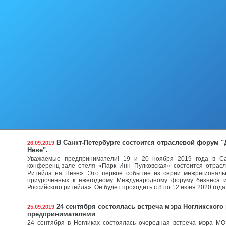
«Тымовские следопыта» на средства Фонда Президентских гран
команды из МБОУ СОШ №2 и МБОУ Гимназии при поддержке своих 
участие в мероприятии. Работа была организована на нескольких 
как «Водный туризм», «Гидрология и биоиндикция», «Историчес
«Полевые исследования (прирусловая растительность)». А пом
Юрченко (руководитель биологических программ), С. Роман
туристских программ), Л. Еременко (руководитель проекта).
Команда МБОУ СОШ №2 вошла в пятерку лучших 
27.09.2019
Сахалинской области по эстафетному бегу
В Южно-Сахалинске сегодня прошел финал легкоатлетических 
международного консорциума «Сахалин-1». Ногликский район
командой МБОУ СОШ №2 п. Ноглики в составе Ерещенко Ильи (200
Анжелики (2003 г.р.), Быкова Яна (2006 г.р.), Ивановой Вали (2004 
(2003 г.р.), Садыковой Кристины (2005 г.р.), Николаева Алексан
Иванниковой Елизаветы (2007 г.р.). В самих же соревнованиях п
команд из нескольких районов Сахалинской области.
В Санкт-Петербурге состоится отраслевой форум "
26.09.2019
Неве".
Уважаемые предприниматели! 19 и 20 ноября 2019 года в Са
конференц-зале отеля «Парк Инн Пулковская» состоится отрас
Ритейла на Неве». Это первое событие из серии межрегиональ
приуроченных к ежегодному Международному форуму бизнеса 
Российского ритейла». Он будет проходить с 8 по 12 июня 2020 года
24 сентября состоялась встреча мэра Ногликского 
25.09.2019
предпринимателями
24 сентября в Ногликах состоялась очередная встреча мэра МО