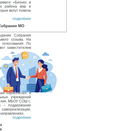
ормате «Бизнес и
ого района мэр и
орые могут помочь
подробнее
 Собрания МО
седание Собрания
ьмого созыва. На
 голосования. По
 вот заместителем
подробнее
ей страны - Кросс
подробнее
икская
ая параллель», в
ьных учреждений
зия, МБОУ СОШ с.
а – поддержание
мореализации,
 направлениях.
подробнее
х
х