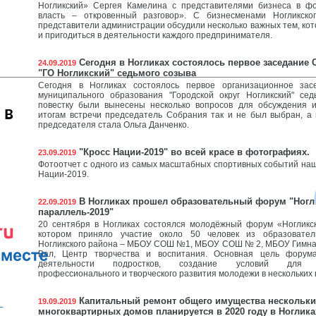
Ногликский» Сергея Камелина с представителями бизнеса в ф
власть – откровенный разговор». С бизнесменами Ногликск
представители администрации обсудили несколько важных тем, кот
и пригодиться в деятельности каждого предпринимателя.
Сегодня в Ногликах состоялось первое заседание
24.09.2019
"ГО Ногликский" седьмого созыва
Сегодня в Ногликах состоялось первое организационное за
муниципального образования "Городской округ Ногликский" сед
повестку были вынесены несколько вопросов для обсуждения и
 в
итогам встречи председатель Собрания так и не был выбран, а
председателя стала Ольга Данченко.
"Кросс Нации-2019" во всей красе в фотографиях.
23.09.2019
Фотоотчет с одного из самых масштабных спортивных событий наш
Нации-2019.
В Ногликах прошел образовательный форум "Ногл
22.09.2019
параллель-2019"
20 сентября в Ногликах состоялся молодёжный форум «Ногликск
котором приняло участие около 50 человек из образовател
Ногликского района – МБОУ СОШ №1, МБОУ СОШ № 2, МБОУ Гимна
Вал, Центр творчества и воспитания. Основная цель форум
деятельности подростков, создание условий для са
профессионального и творческого развития молодежи в нескольких
Капитальный ремонт общего имущества нескольки
19.09.2019
многоквартирных домов планируется в 2020 году в Ноглика