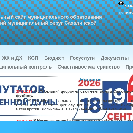
Верс
Противо
ьный сайт муниципального образования
ий муниципальный округ Сахалинской
ЖК и ДХ
КСП
Бюджет
Госуслуги
Документы
ципальный контроль
Счастливое материнство
Пр
Новости
ФК "Ноглики" досрочно стал чемпионом Сахалинск
30.09.2019
футболу.
28 и 29 сентября в Ногликах на местном стадионе прошли 
Сахалинской области по футболу. Футбольный клуб «Ноглики» сы
матча против «Долинска» и «Сахалина-М» из Южно-Сахалинска.
В Ногликах прошёл туристический слёт для учащи
28.09.2019
Гимназии и МБОУ СОШ №2
26 сентября 2019 в Ногликах проходил туристический слет 