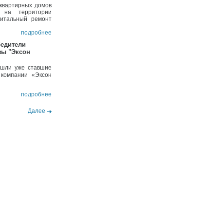
квартирных домов
 на территории
питальный ремонт
подробнее
бедители
зы "Эксон
ошли уже ставшие
 компании «Эксон
подробнее
Далее