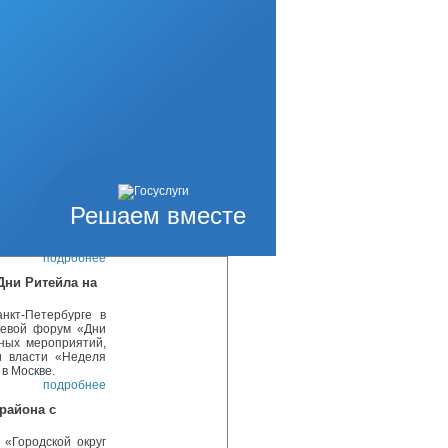
тов-2019. Четыре
педагогов приняли
площадках, таких,
кое краеведение»,
огали ребятам Н.
ов (руководитель
подробнее
команд
эстафет на призы
 был представлен
4 г.р.), Кисловой
г.р.), Будина Игоря
Решаем вместе
дра (2006 г.р.) и
риняло участие 12
подробнее
Дни Ритейла на
нкт-Петербурге в
левой форум «Дни
ных мероприятий,
и власти «Неделя
 в Москве.
подробнее
района с
 «Городской округ