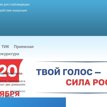
ия для слабовидящих
действие коррупции
ТИК
Приемная
окуратура
ой области по
матчи Чемпионата
грал два домашних
подробнее
хся МБОУ
в рамках проекта