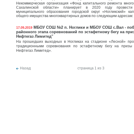
Некоммерческая организация «Фонд капитального ремонта много
Сахалинской области» планирует в 2020 году провести
муниципального образования городской округ «Ногликский» ка
общего имущества многоквартирных домов по следующим адресам:
МБОУ СОШ №2 п. Ноглики и МБОУ СОШ с.Вал - по
17.09.2019
районного этапа соревнований по эстафетному бегу на при
Нефтегаз Лимитед"
На прошедших выходных в Ногликах на стадионе «Лесной» пр
традиционными соревнования по эстафетному бегу на призы
Нефтегаз Лимитед».
Назад
страница 1 из 3