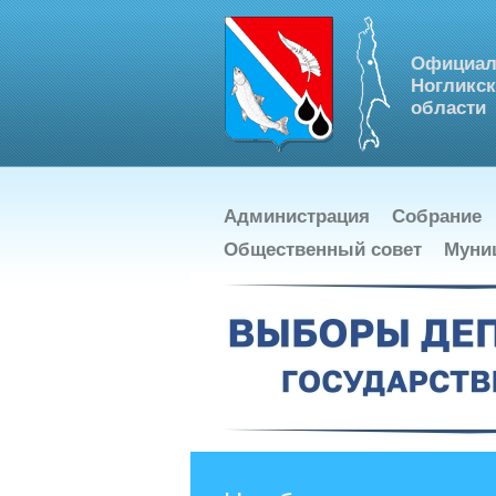
Официал
Ногликск
области
Администрация
Собрание
Общественный совет
Муни