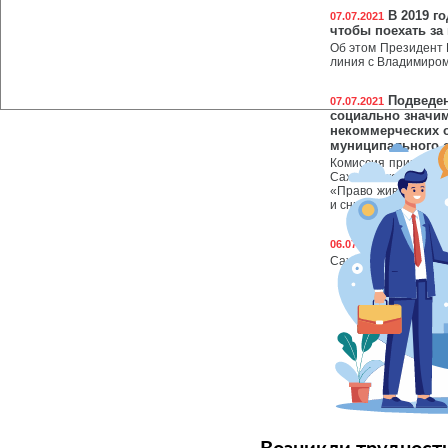
В 2019 го
07.07.2021
чтобы поехать за
Об этом Президент 
линия с Владимиро
Подведен
07.07.2021
социально значи
некоммерческих о
муниципального о
Комиссия приняла е
Сахалинской регио
«Право животных на
и снижения популяц
Алгоритм
06.07.2021
Сахалинцам и курил