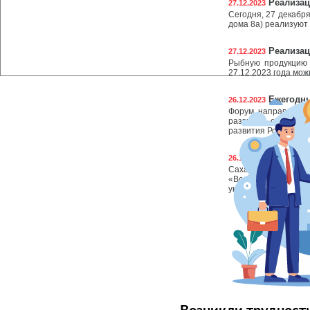
Реализац
27.12.2023
Сегодня, 27 декабря
дома 8а) реализуют
Реализац
27.12.2023
Рыбную продукцию 
27.12.2023 года мо
Ежегодны
26.12.2023
Форум направлен н
развитие страны, 
развития России.
Приглаша
26.12.2023
Сахалинцы и куриль
«Всей семьей». Для
укрепление связи по