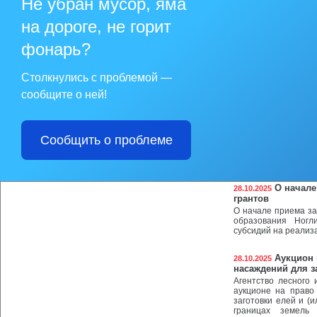
Не убран мусор, яма
О провед
29.10.2025
на дороге, не горит
Отдел экономики
муниципальный окру
оценки регулирую
фонарь?
муниципального обр
«Об утверждении по
на муниципальны
Столкнулись с проблемой —
автомобильным тран
муниципальный ок
сообщите о ней!
тарифам».
Фестивал
29.10.2025
Сообщить о проблеме
4 ноября муницип
Советуем заранее з
гастрономическая п
О начале
28.10.2025
грантов
О начале приема за
образования Ногл
субсидий на реализ
Аукцион 
28.10.2025
насаждений для з
Агентство лесного
аукционе на право
заготовки елей и (
границах земель 