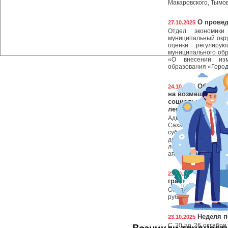
Макаровского, Тымов
О провед
27.10.2025
Отдел экономики
муниципальный окру
оценки регулирую
муниципального обр
«О внесении изм
образования «Городс
Объявлен
24.10.2025
на возмещение ча
социально ориен
лекарственными 
Администрация му
Сахалинской обла
субсидии на возм
деятельности со
лекарственными ср
аптека)
Преврати
23.10.2025
грант «Агростарта
Объявляется отбор 
рублей на реализац
Неделя п
23.10.2025
С 20 по 26 октябр