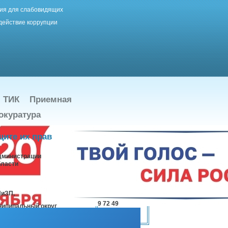
ия для слабовидящих
действие коррупции
ТИК
Приемная
окуратура
ите их прав
администрации
бласти
НиЗП,
9 72 49
ниципальный округ