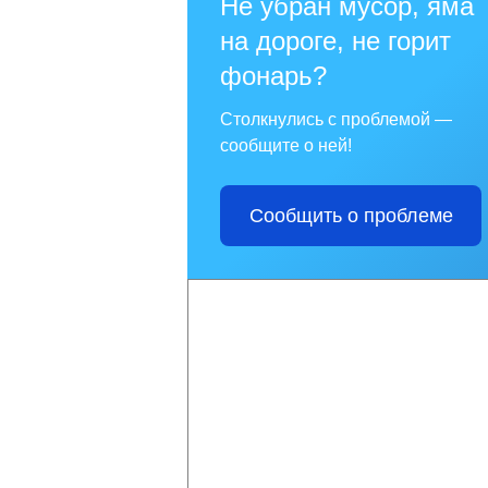
Не убран мусор, яма
на дороге, не горит
фонарь?
Столкнулись с проблемой —
сообщите о ней!
Сообщить о проблеме