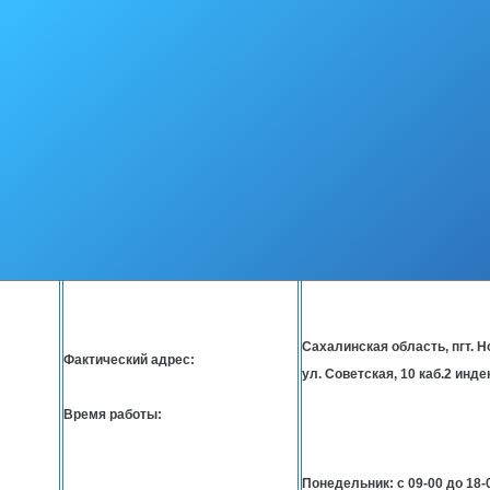
Шаповалова Алина Станиславовна
ведущий консультант, отве
Телефон/ факс:
8-42444- 9 79 14
Адрес эл. почты:
kdn@nogliki-adm.ru
Сахалинская область, пгт. Н
Фактический адрес:
ул. Советская, 10 каб.2 инде
Время работы:
Понедельник: с 09-00 до 18-