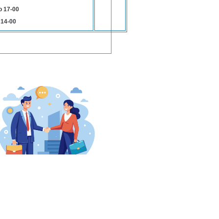
о 17-00
 14-00