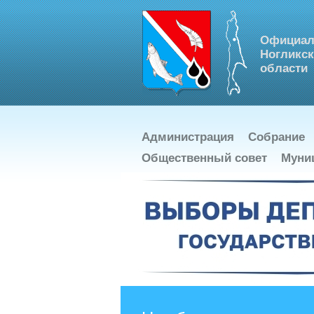
Официал
Ногликск
области
Администрация
Собрание
Общественный совет
Муни