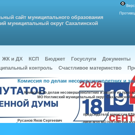
Верс
Противо
ьный сайт муниципального образования
ий муниципальный округ Сахалинской
ЖК и ДХ
КСП
Бюджет
Госуслуги
Документы
ципальный контроль
Счастливое материнство
Пр
Комиссия по делам несовершеннолетних и защ
Комиссия по делам несовершеннолетних и защите их прав 
МО
Ногликский муниципальный округ Сахалинской о
председатель комиссии КД
Русанов Яков Сергеевич
вице-мэр МО Ногликский му
Сахалинской области