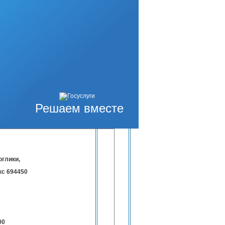
тственный секретарь КДНиЗП
9 79 14
Решаем вместе
оглики,
кс 694450
00