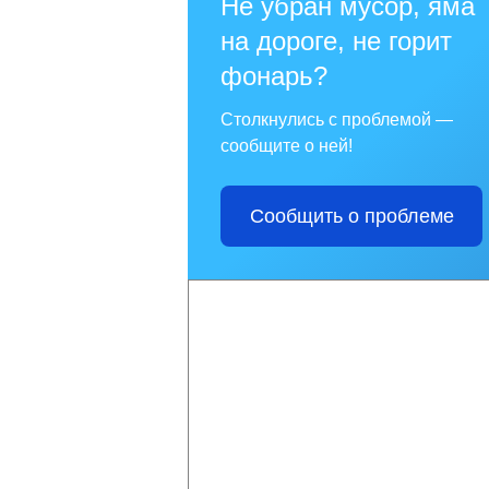
Не убран мусор, яма
на дороге, не горит
фонарь?
Столкнулись с проблемой —
сообщите о ней!
Сообщить о проблеме