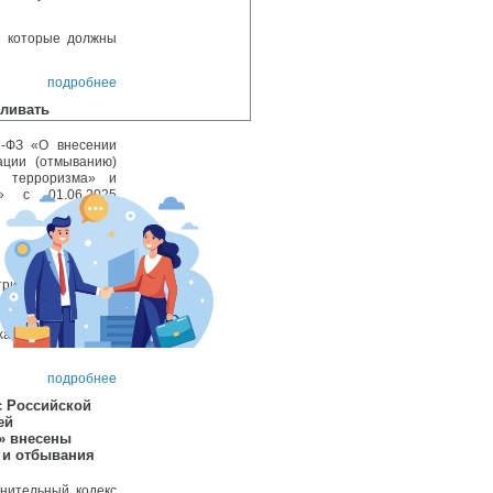
, которые должны
подробнее
вливать
2-ФЗ «О внесении
ации (отмыванию)
ю терроризма» и
» с 01.06.2025
подробнее
рий Николаевич,
етьяков Александр
ла Следственного
халинской области
подробнее
с Российской
ей
» внесены
 и отбывания
нительный кодекс