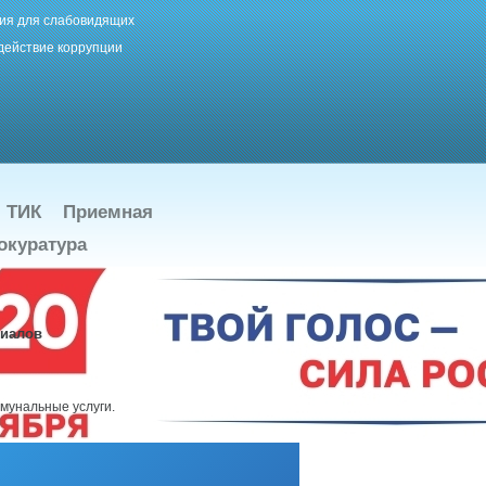
ия для слабовидящих
действие коррупции
ТИК
Приемная
окуратура
риалов
ммунальные услуги.
подробнее