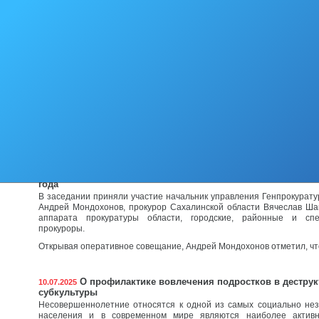
Письмом Минстроя России от 20.05.2026 № 11888-ОГ/00 расс
касающиеся отчета о деятельности по управлению многоквартирным
Начальник управления Генпрокуратуры России по
28.07.2025
Мондохонов в ходе рабочего визита в Сахалинскую област
личные приемы граждан, участников СВО и членов их семе
В мероприятиях приняли участие прокурор региона Вячеслав Шайбе
филиала Государственного фонда поддержки участников спе
операции «Защитники Отечества» Сабина Кушевская, предст
региональной власти и местного самоуправления.
Отсутствие врача ультразвуковой
На оперативном совещании прокуратуры Сахалинс
28.07.2025
подведены итоги работы органов прокуратуры за первое по
года
В заседании приняли участие начальник управления Генпрокурат
Андрей Мондохонов, прокурор Сахалинской области Вячеслав Ша
аппарата прокуратуры области, городские, районные и спе
прокуроры.
Открывая оперативное совещание, Андрей Мондохонов отметил, что
О профилактике вовлечения подростков в дестру
10.07.2025
субкультуры
Несовершеннолетние относятся к одной из самых социально не
населения и в современном мире являются наиболее активн