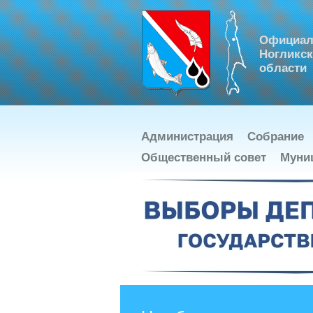
Официал
Ногликск
области
Администрация
Собрание
Общественный совет
Муни