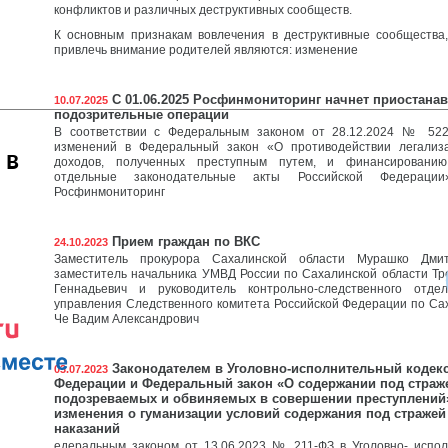
конфликтов и различных деструктивных сообществ.
К основным признакам вовлечения в деструктивные сообщества
привлечь внимание родителей являются: изменение
C 01.06.2025 Росфинмониторинг начнет приостана
10.07.2025
подозрительные операции
В соответствии с Федеральным законом от 28.12.2024 № 52
изменений в Федеральный закон «О противодействии легализ
 в
доходов, полученных преступным путем, и финансировани
отдельные законодательные акты Российской Федерации
Росфинмониторинг
Прием граждан по ВКС
24.10.2023
Заместитель прокурора Сахалинской области Мурашко Дмит
заместитель начальника УМВД России по Сахалинской области Тр
Геннадьевич и руководитель контрольно-следственного отде
управления Следственного комитета Российской Федерации по Са
Че Вадим Александрович
Законодателем в Уголовно-исполнительный кодек
03.07.2023
Федерации и Федеральный закон «О содержании под страж
подозреваемых и обвиняемых в совершении преступлений
изменения о гуманизации условий содержания под стражей
наказаний
едеральным законом от 13.06.2023 № 211-ФЗ в Уголовно- испол