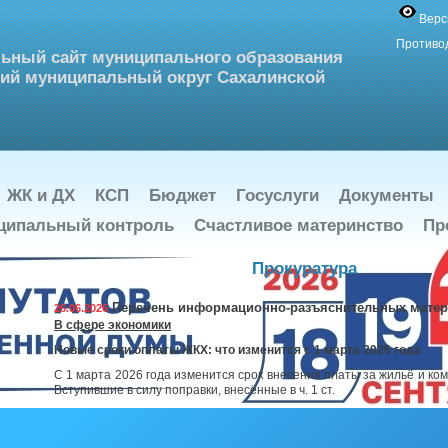
Верс
Противо
ьный сайт муниципального образования
ий муниципальный округ Сахалинской
ЖК и ДХ
КСП
Бюджет
Госуслуги
Документы
ципальный контроль
Счастливое материнство
Пр
Прокуратура
Перечень информационно-разъяснительных мате
26.06.2026
В сфере экономики
Новые сроки оплаты ЖКХ: что изменится с 1 марта 2026 года
С 1 марта 2026 года изменится срок внесения платы за жильё и ко
Вступившие в силу поправки, внесённые в ч. 1 ст.
Прокурор разъясняет
23.06.2026