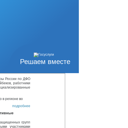
мотрены вопросы,
 домом...
подробнее
 ДФО Андрей
ь провел
й
ков, руководитель
циальной военной
авители органов
подробнее
Решаем вместе
кой области
лугодие 2025
уры России по ДФО
йбеков, работники
циализированные
 в регионе во
подробнее
ктивные
защищенных групп
ыми участниками