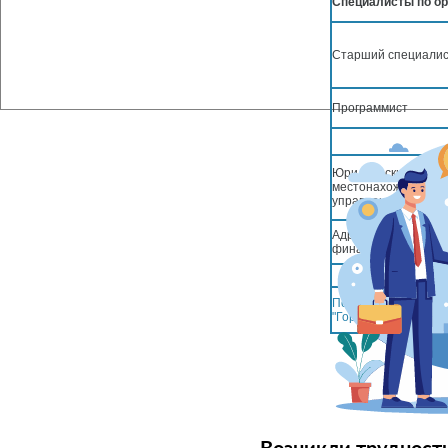
Специалисты по ор
Старший специалис
Программист
Юридический адрес
местонахождение ф
управления:
Адрес электронной
финансового управ
Положение о финан
"Городской округ Но