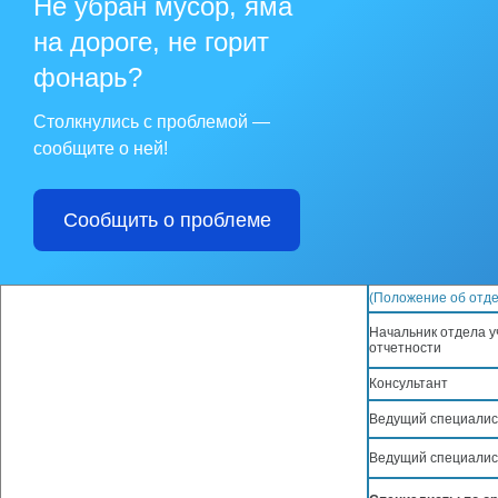
Не убран мусор, яма
начальник бюджетн
на дороге, не горит
Бюджетный отдел
фонарь?
(Положение об отде
Советник
Столкнулись с проблемой —
сообщите о ней!
Ведущий консульта
Ведущий консульта
Сообщить о проблеме
Ведущий консульта
Отдел учета и отч
(Положение об отде
Начальник отдела у
отчетности
Консультант
Ведущий специалис
Ведущий специалис