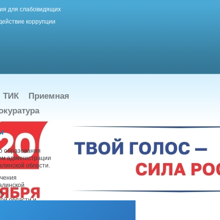
ия для слабовидящих
действие коррупции
ТИК
Приемная
окуратура
ы
о образования
ием администрации
алинской области.
ачения
алинской
а,
ой области и
 муниципальный