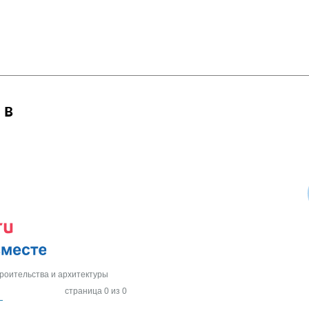
 в
роительства и архитектуры
страница 0 из 0