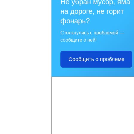
Не убран мусор, яма
на дороге, не горит
фонарь?
Столкнулись с проблемой —
сообщите о ней!
Сообщить о проблеме