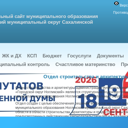
Верс
Противо
ьный сайт муниципального образования
ий муниципальный округ Сахалинской
ЖК и ДХ
КСП
Бюджет
Госуслуги
Документы
ципальный контроль
Счастливое материнство
Пр
Отдел строительства и архитектур
Отдел строительства и архитектуры администрации муниципальног
«Городской округ Ногликский» является структурным подразделен
муниципального образования Ногликский муниципальный округ Сах
Отдел создан с целью обеспечения решения вопросов местного зн
муниципального образования Ногликский муниципальный округ Сах
области в области строительства, архитектуры и градостроительств
предусмотренных действующим законодательством РФ и Сахалинск
делегированных Уставом муниципального образования Ногликский
округ Сахалинской области.