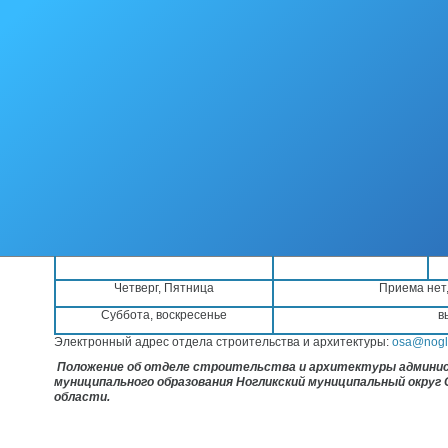
Местонахождение Отдела: 694450, Сахалинская обл.. пгт. Ноглики, ул
15, каб. 302 - 304.
День недели
График работы
Понедельник
00
00
9
– 18
Вторник
00
00
9
- 17
Среда
00
00
9
- 17
Четверг, Пятница
Приема нет,
Суббота, воскресенье
в
Электронный адрес отдела строительства и архитектуры:
osa@nogli
Положение об отделе строительства и архитектуры админи
муниципального образования Ногликский муниципальный округ 
области.