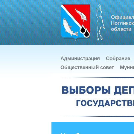
Официал
Ногликск
области
Администрация
Собрание
Общественный совет
Муни